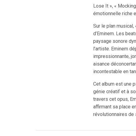
Lose It », « Mockingb
émotionnelle riche e
Sur le plan musical,
d’Eminem. Les beats
paysage sonore dyna
l’artiste. Eminem dé
impressionnante, jo
aisance déconcertan
incontestable en tant
Cet album est une 
génie créatif et à s
travers cet opus, Em
affirmant sa place en
révolutionnaires de