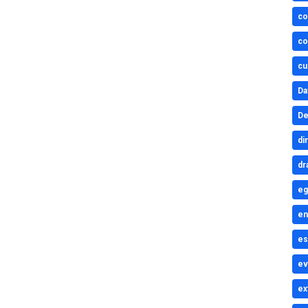
co
co
cu
Da
De
di
dr
eg
en
es
ev
ex