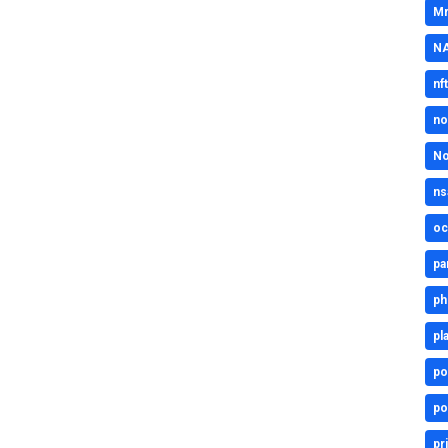
Mr
N
nft
no
No
ns
oc
pa
ph
pl
po
po
pr