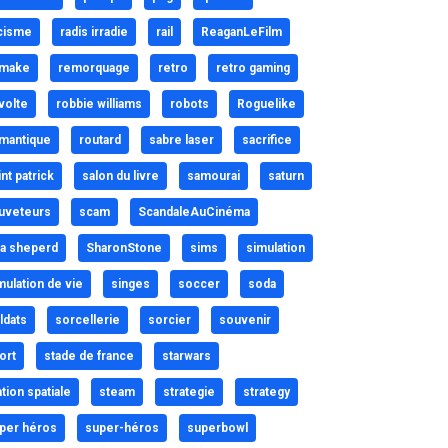
cisme
radis irradie
rail
ReaganLeFilm
make
remorquage
retro
retro gaming
volte
robbie williams
robots
Roguelike
mantique
routard
sabre laser
sacrifice
int patrick
salon du livre
samourai
saturn
uveteurs
scam
ScandaleAuCinéma
a sheperd
SharonStone
sims
simulation
mulation de vie
singes
soccer
soda
ldats
sorcellerie
sorcier
souvenir
ort
stade de france
starwars
ation spatiale
steam
strategie
strategy
per héros
super-héros
superbowl