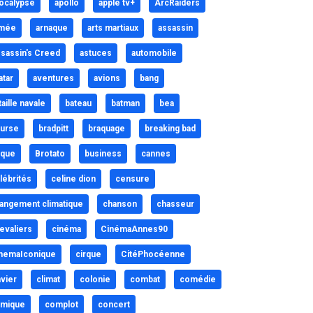
ocalypse
apollo
apple tv+
ArcRaiders
mée
arnaque
arts martiaux
assassin
sassin's Creed
astuces
automobile
atar
aventures
avions
bang
taille navale
bateau
batman
bea
urse
bradpitt
braquage
breaking bad
ique
Brotato
business
cannes
lébrités
celine dion
censure
angement climatique
chanson
chasseur
evaliers
cinéma
CinémaAnnes90
nemaIconique
cirque
CitéPhocéenne
avier
climat
colonie
combat
comédie
mique
complot
concert