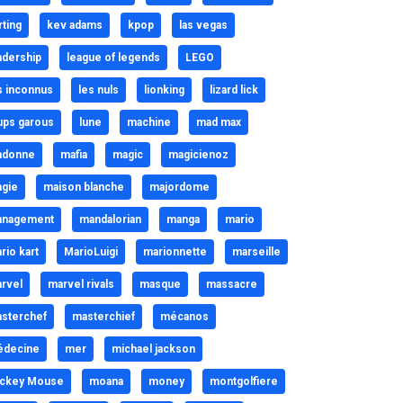
rting
kev adams
kpop
las vegas
adership
league of legends
LEGO
s inconnus
les nuls
lionking
lizard lick
ups garous
lune
machine
mad max
adonne
mafia
magic
magicienoz
gie
maison blanche
majordome
nagement
mandalorian
manga
mario
rio kart
MarioLuigi
marionnette
marseille
rvel
marvel rivals
masque
massacre
sterchef
masterchief
mécanos
decine
mer
michael jackson
ckey Mouse
moana
money
montgolfiere