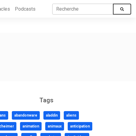
acles
Podcasts
Tags
ans
abandonware
aladdin
aliens
zheimer
animation
animaux
anticipation