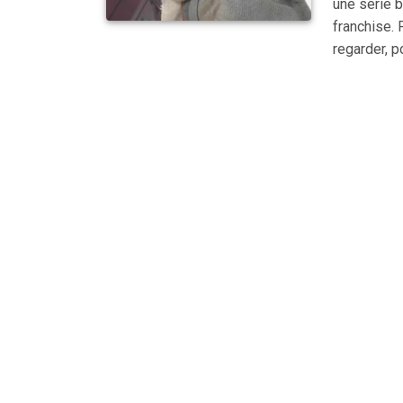
une série 
franchise. 
regarder, p