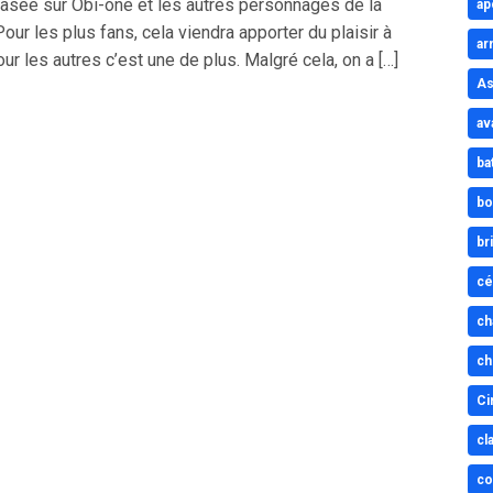
basée sur Obi-one et les autres personnages de la
ap
Pour les plus fans, cela viendra apporter du plaisir à
ar
our les autres c’est une de plus. Malgré cela, on a […]
As
av
ba
bo
br
cé
ch
ch
Ci
cl
co