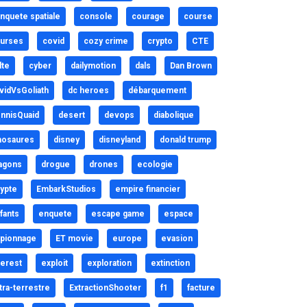
nquete spatiale
console
courage
course
urses
covid
cozy crime
crypto
CTE
lte
cyber
dailymotion
dals
Dan Brown
vidVsGoliath
dc heroes
débarquement
nnisQuaid
desert
devops
diabolique
nosaures
disney
disneyland
donald trump
agons
drogue
drones
ecologie
ypte
EmbarkStudios
empire financier
fants
enquete
escape game
espace
pionnage
ET movie
europe
evasion
erest
exploit
exploration
extinction
tra-terrestre
ExtractionShooter
f1
facture