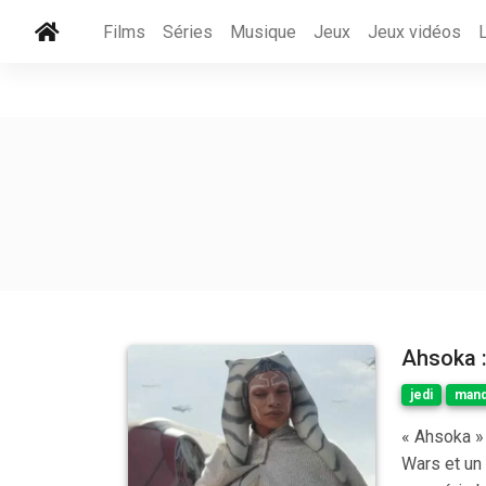
Films
Séries
Musique
Jeux
Jeux vidéos
Ahsoka :
jedi
mand
« Ahsoka » 
Wars et un 