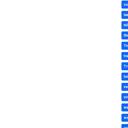
su
tax
té
thr
To
tr
Tr
tu
ve
vi
wa
wo