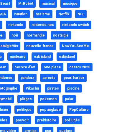
Beast
MrRobot
musical
musique
ASA
natation
nazisme
Netflix
NFL
nintendo
nintendo nes
nintendo switch
el
noir
normandie
nostalgie
stalgie90s
nouvelle-france
NowYouSeeMe
a
nucléaire
oak island
oakisland
ean
oeuvre d'art
one piece
oscars 2025
ndemie
pandora
parents
pearl harbor
otographe
Pikachu
pirates
piscine
aymobil
pliages
pokemon
polar
licier
politique
pop anglaise
PopCulture
ules
pouvoir
prehistoire
préjugés
ime video
protips
psg
quebec