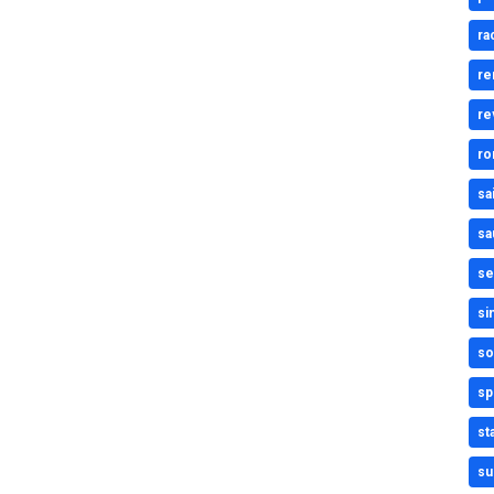
ra
re
re
ro
sa
sa
se
si
so
sp
st
su