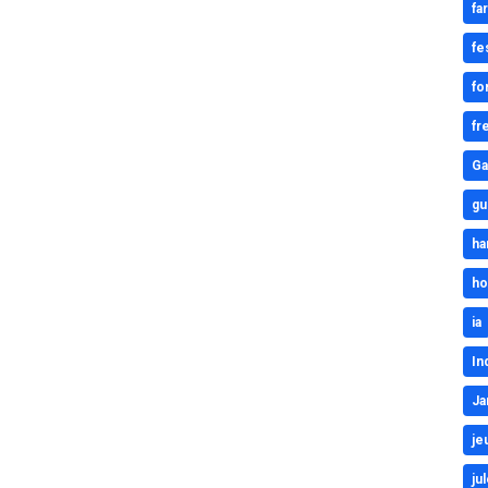
fa
fe
fo
fr
Ga
gu
ha
ho
ia
In
Ja
je
ju