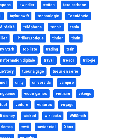
spens
swindler
switch
taxe carbone
i
taylor swift
technologie
TeenMovie
lé réalité
téléphone
tennis
tesla
iller
ThrillerErotique
tinder
tintin
ny Stark
top liste
trading
train
ansformation digitale
travail
trésor
trilogie
ueStory
tueur à gage
tueur en série
nnel
unity
univers dc
vampire
ngeance
video games
vietnam
vikings
rtuel
voiture
voitures
voyage
lt disney
wicked
wikileaks
WillSmith
rldmap
wwii
xavier niel
Xbox