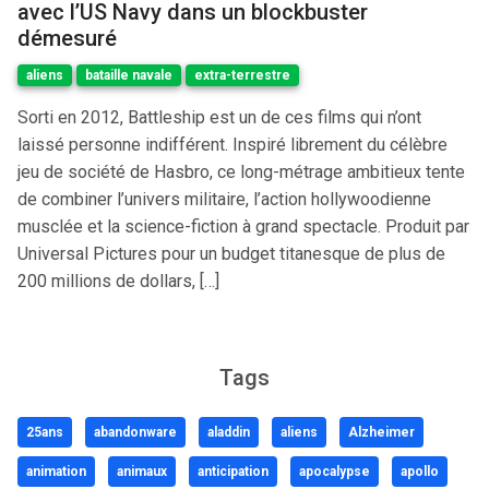
avec l’US Navy dans un blockbuster
démesuré
aliens
bataille navale
extra-terrestre
Sorti en 2012, Battleship est un de ces films qui n’ont
laissé personne indifférent. Inspiré librement du célèbre
jeu de société de Hasbro, ce long-métrage ambitieux tente
de combiner l’univers militaire, l’action hollywoodienne
musclée et la science-fiction à grand spectacle. Produit par
Universal Pictures pour un budget titanesque de plus de
200 millions de dollars, […]
Tags
25ans
abandonware
aladdin
aliens
Alzheimer
animation
animaux
anticipation
apocalypse
apollo