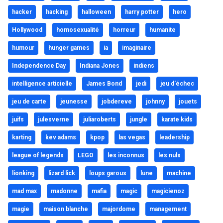
hacker
hacking
halloween
harry potter
hero
Hollywood
homosexualité
horreur
humanite
humour
hunger games
ia
imaginaire
Independence Day
Indiana Jones
indiens
intelligence articielle
James Bond
jedi
jeu d'échec
jeu de carte
jeunesse
jobdereve
johnny
jouets
juifs
julesverne
juliaroberts
jungle
karate kids
karting
kev adams
kpop
las vegas
leadership
league of legends
LEGO
les inconnus
les nuls
lionking
lizard lick
loups garous
lune
machine
mad max
madonne
mafia
magic
magicienoz
magie
maison blanche
majordome
management