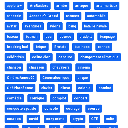
apple tv+
ArcRaiders
armée
arnaque
arts martiaux
assassin
Assassin's Creed
astuces
automobile
avatar
aventures
avions
bang
bataille navale
bateau
batman
bea
bourse
bradpitt
braquage
breaking bad
brique
Brotato
business
cannes
célébrités
celine dion
censure
changement climatique
chanson
chasseur
chevaliers
cinéma
CinémaAnnes90
CinemaIconique
cirque
CitéPhocéenne
clavier
climat
colonie
combat
comédie
comique
complot
concert
conquete spatiale
console
courage
course
courses
covid
cozy crime
crypto
CTE
culte