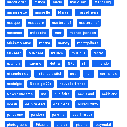
mandalorian
manga
mario
mario kart
MarioLuigi
marionnette
marseille
Marvel
marvel rivals
masque
massacre
masterchef
masterchief
mécanos
médecine
mer
michael jackson
Mickey Mouse
moana
money
montgolfiere
MrBeast
MrRobot
musical
musique
NASA
natation
nazisme
Netflix
NFL
nft
nintendo
nintendo nes
nintendo switch
noel
noir
normandie
nostalgie
Nostalgie90s
nouvelle-france
NowYouSeeMe
nsa
nucléaire
oak island
oakisland
ocean
oeuvre d'art
one piece
oscars 2025
pandemie
pandora
parents
pearl harbor
photographe
Pikachu
pirates
piscine
playmobil