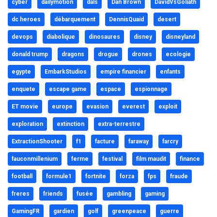
cyber
dailymotion
dals
Dan Brown
DavidVsGoliath
dc heroes
débarquement
DennisQuaid
desert
devops
diabolique
dinosaures
disney
disneyland
donald trump
dragons
drogue
drones
ecologie
egypte
EmbarkStudios
empire financier
enfants
enquete
escape game
espace
espionnage
ET movie
europe
evasion
everest
exploit
exploration
extinction
extra-terrestre
ExtractionShooter
f1
facture
faraway
farcry
fauconmillenium
ferme
festival
film maudit
finance
football
formule1
fortnite
forza
fps
fraude
freres
friends
fusée
gambling
gaming
GamingFR
gardien
golf
greenpeace
guerre