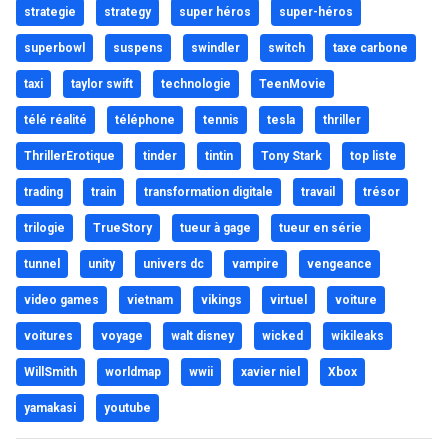
strategie
strategy
super héros
super-héros
superbowl
suspens
swindler
switch
taxe carbone
taxi
taylor swift
technologie
TeenMovie
télé réalité
téléphone
tennis
tesla
thriller
ThrillerErotique
tinder
tintin
Tony Stark
top liste
trading
train
transformation digitale
travail
trésor
trilogie
TrueStory
tueur à gage
tueur en série
tunnel
unity
univers dc
vampire
vengeance
video games
vietnam
vikings
virtuel
voiture
voitures
voyage
walt disney
wicked
wikileaks
WillSmith
worldmap
wwii
xavier niel
Xbox
yamakasi
youtube