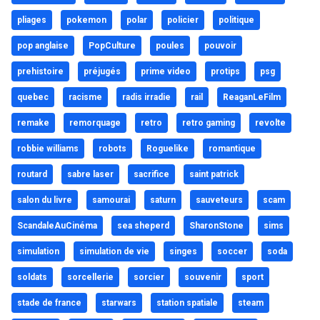
pliages
pokemon
polar
policier
politique
pop anglaise
PopCulture
poules
pouvoir
prehistoire
préjugés
prime video
protips
psg
quebec
racisme
radis irradie
rail
ReaganLeFilm
remake
remorquage
retro
retro gaming
revolte
robbie williams
robots
Roguelike
romantique
routard
sabre laser
sacrifice
saint patrick
salon du livre
samourai
saturn
sauveteurs
scam
ScandaleAuCinéma
sea sheperd
SharonStone
sims
simulation
simulation de vie
singes
soccer
soda
soldats
sorcellerie
sorcier
souvenir
sport
stade de france
starwars
station spatiale
steam