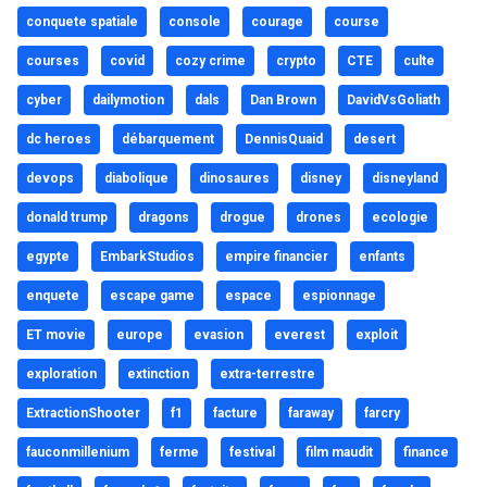
conquete spatiale
console
courage
course
courses
covid
cozy crime
crypto
CTE
culte
cyber
dailymotion
dals
Dan Brown
DavidVsGoliath
dc heroes
débarquement
DennisQuaid
desert
devops
diabolique
dinosaures
disney
disneyland
donald trump
dragons
drogue
drones
ecologie
egypte
EmbarkStudios
empire financier
enfants
enquete
escape game
espace
espionnage
ET movie
europe
evasion
everest
exploit
exploration
extinction
extra-terrestre
ExtractionShooter
f1
facture
faraway
farcry
fauconmillenium
ferme
festival
film maudit
finance