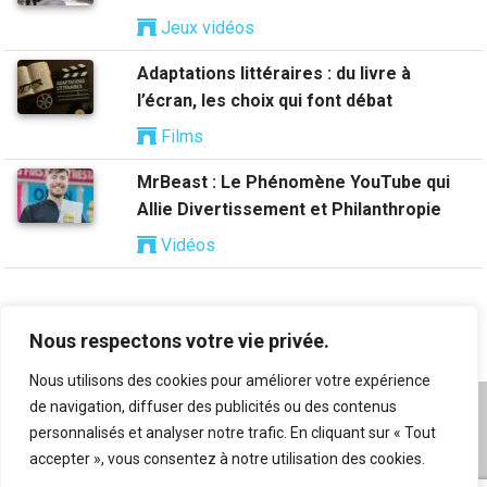
Jeux vidéos
Adaptations littéraires : du livre à
l’écran, les choix qui font débat
Films
MrBeast : Le Phénomène YouTube qui
Allie Divertissement et Philanthropie
Vidéos
Nous respectons votre vie privée.
Nous utilisons des cookies pour améliorer votre expérience
de navigation, diffuser des publicités ou des contenus
A propos
|
Mentions légales
|
Conditions générales
personnalisés et analyser notre trafic. En cliquant sur « Tout
d’utilisation
|
Flux RSS
|
Nos auteurs
|
Archives
|
accepter », vous consentez à notre utilisation des cookies.
Suggestion de contenu