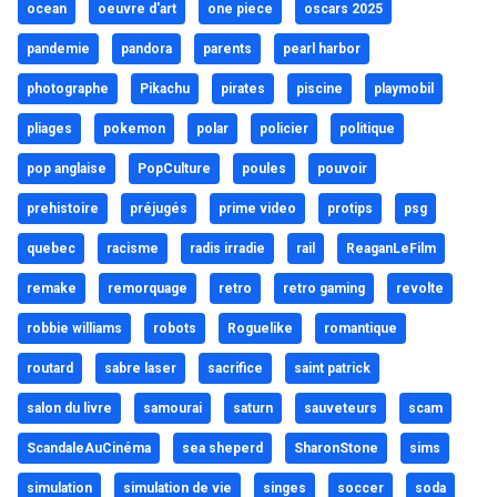
ocean
oeuvre d'art
one piece
oscars 2025
pandemie
pandora
parents
pearl harbor
photographe
Pikachu
pirates
piscine
playmobil
pliages
pokemon
polar
policier
politique
pop anglaise
PopCulture
poules
pouvoir
prehistoire
préjugés
prime video
protips
psg
quebec
racisme
radis irradie
rail
ReaganLeFilm
remake
remorquage
retro
retro gaming
revolte
robbie williams
robots
Roguelike
romantique
routard
sabre laser
sacrifice
saint patrick
salon du livre
samourai
saturn
sauveteurs
scam
ScandaleAuCinéma
sea sheperd
SharonStone
sims
simulation
simulation de vie
singes
soccer
soda