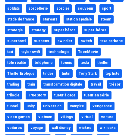
soldats
sorcellerie
sorcier
souvenir
sport
stade de france
starwars
station spatiale
steam
strategie
strategy
super héros
super-héros
superbowl
suspens
swindler
switch
taxe carbone
taxi
taylor swift
technologie
TeenMovie
télé réalité
téléphone
tennis
tesla
thriller
ThrillerErotique
tinder
tintin
Tony Stark
top liste
trading
train
transformation digitale
travail
trésor
trilogie
TrueStory
tueur à gage
tueur en série
tunnel
unity
univers dc
vampire
vengeance
video games
vietnam
vikings
virtuel
voiture
voitures
voyage
walt disney
wicked
wikileaks