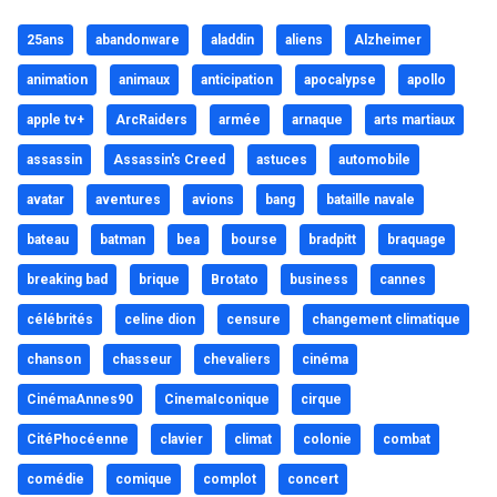
25ans
abandonware
aladdin
aliens
Alzheimer
animation
animaux
anticipation
apocalypse
apollo
apple tv+
ArcRaiders
armée
arnaque
arts martiaux
assassin
Assassin's Creed
astuces
automobile
avatar
aventures
avions
bang
bataille navale
bateau
batman
bea
bourse
bradpitt
braquage
breaking bad
brique
Brotato
business
cannes
célébrités
celine dion
censure
changement climatique
chanson
chasseur
chevaliers
cinéma
CinémaAnnes90
CinemaIconique
cirque
CitéPhocéenne
clavier
climat
colonie
combat
comédie
comique
complot
concert