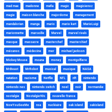
mad max
madonne
mafia
magic
magicienoz
magie
maison blanche
majordome
management
mandalorian
manga
mario
mario kart
MarioLuigi
marionnette
marseille
Marvel
marvel rivals
masque
massacre
masterchef
masterchief
mécanos
médecine
mer
michael jackson
Mickey Mouse
moana
money
montgolfiere
MrBeast
MrRobot
musical
musique
NASA
natation
nazisme
Netflix
NFL
nft
nintendo
nintendo nes
nintendo switch
noel
noir
normandie
nostalgie
Nostalgie90s
nouvelle-france
NowYouSeeMe
nsa
nucléaire
oak island
oakisland