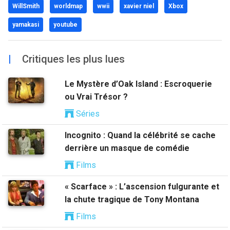
WillSmith
worldmap
wwii
xavier niel
Xbox
yamakasi
youtube
|
Critiques les plus lues
Le Mystère d’Oak Island : Escroquerie
ou Vrai Trésor ?
Séries
Incognito : Quand la célébrité se cache
derrière un masque de comédie
Films
« Scarface » : L’ascension fulgurante et
la chute tragique de Tony Montana
Films