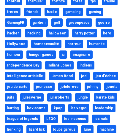
football
formule1
fortnite
forza
fps
fraude
freres
friends
fusée
gambling
gaming
GamingFR
gardien
golf
greenpeace
guerre
hacker
hacking
halloween
harry potter
hero
Hollywood
homosexualité
horreur
humanite
humour
hunger games
ia
imaginaire
Independence Day
Indiana Jones
indiens
intelligence articielle
James Bond
jedi
jeu d'échec
jeu de carte
jeunesse
jobdereve
johnny
jouets
juifs
julesverne
juliaroberts
jungle
karate kids
karting
kev adams
kpop
las vegas
leadership
league of legends
LEGO
les inconnus
les nuls
lionking
lizard lick
loups garous
lune
machine