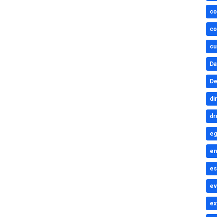
co
co
cu
Da
De
di
dr
eg
en
es
ev
ex