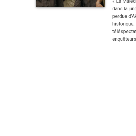
« La Malédi
dans la jun
perdue d’A
historique,
téléspectat
enquêteurs