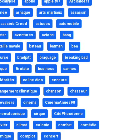
ocalypse
apollo
apple tv+
ArcRaiders
mée
arnaque
arts martiaux
assassin
sassin's Creed
astuces
automobile
atar
aventures
avions
bang
taille navale
bateau
batman
bea
urse
bradpitt
braquage
breaking bad
ique
Brotato
business
cannes
lébrités
celine dion
censure
angement climatique
chanson
chasseur
evaliers
cinéma
CinémaAnnes90
nemaIconique
cirque
CitéPhocéenne
avier
climat
colonie
combat
comédie
mique
complot
concert