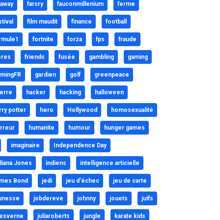
raway
farcry
fauconmillenium
ferme
stival
film maudit
finance
football
rmule1
fortnite
forza
fps
fraude
eres
friends
fusée
gambling
gaming
mingFR
gardien
golf
greenpeace
erre
hacker
hacking
halloween
rry potter
hero
Hollywood
homosexualité
rreur
humanite
humour
hunger games
imaginaire
Independence Day
diana Jones
indiens
intelligence articielle
mes Bond
jedi
jeu d'échec
jeu de carte
unesse
jobdereve
johnny
jouets
juifs
lesverne
juliaroberts
jungle
karate kids