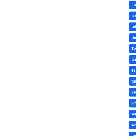
su
tax
té
thr
To
tr
Tr
tu
ve
vi
wa
wo