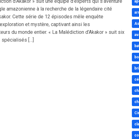
ction d’Akakor » suit une équipe d’experts qui s’aventure
ap
gle amazonienne à la recherche de la légendaire cité
ar
kakor. Cette série de 12 épisodes mêle enquête
 exploration et mystère, captivant ainsi les
As
eurs du monde entier. « La Malédiction d’Akakor » suit six
av
 spécialisés […]
ba
bo
br
cé
ch
ch
Ci
cl
co