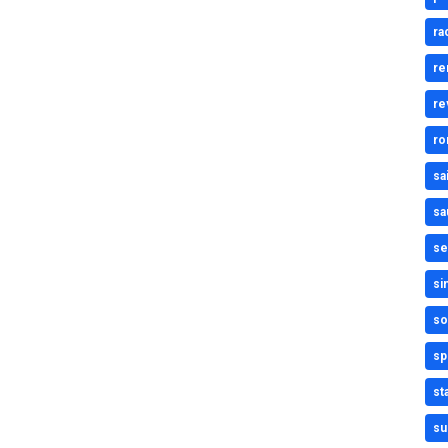
ra
re
re
ro
sa
sa
se
si
so
sp
st
su