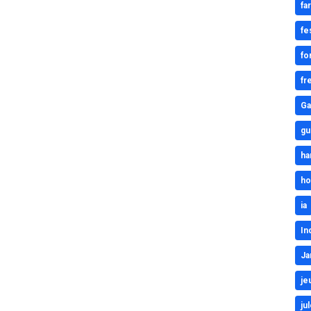
fa
fe
fo
fr
Ga
gu
ha
ho
ia
In
Ja
je
ju