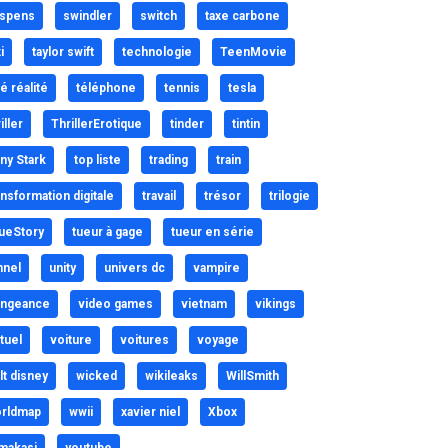
spens
swindler
switch
taxe carbone
i
taylor swift
technologie
TeenMovie
lé réalité
téléphone
tennis
tesla
iller
ThrillerErotique
tinder
tintin
ny Stark
top liste
trading
train
ansformation digitale
travail
trésor
trilogie
ueStory
tueur à gage
tueur en série
nnel
unity
univers dc
vampire
ngeance
video games
vietnam
vikings
rtuel
voiture
voitures
voyage
lt disney
wicked
wikileaks
WillSmith
rldmap
wwii
xavier niel
Xbox