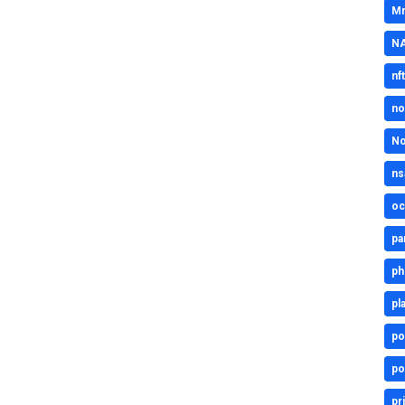
Mr
N
nft
no
No
ns
oc
pa
ph
pl
po
po
pr