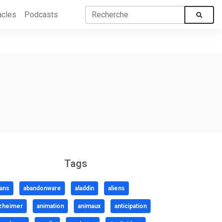
acles
Podcasts
Tags
ans
abandonware
aladdin
aliens
zheimer
animation
animaux
anticipation