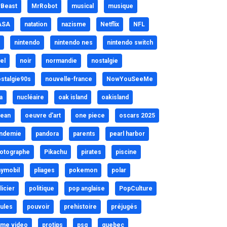
Beast
MrRobot
musical
musique
ASA
natation
nazisme
Netflix
NFL
nintendo
nintendo nes
nintendo switch
el
noir
normandie
nostalgie
stalgie90s
nouvelle-france
NowYouSeeMe
a
nucléaire
oak island
oakisland
ean
oeuvre d'art
one piece
oscars 2025
ndemie
pandora
parents
pearl harbor
otographe
Pikachu
pirates
piscine
aymobil
pliages
pokemon
polar
licier
politique
pop anglaise
PopCulture
ules
pouvoir
prehistoire
préjugés
ime video
protips
psg
quebec