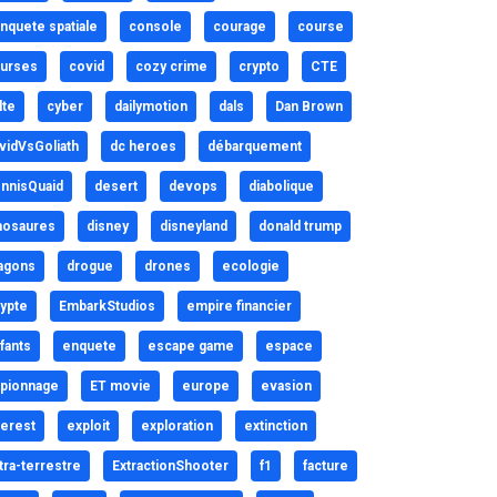
nquete spatiale
console
courage
course
urses
covid
cozy crime
crypto
CTE
lte
cyber
dailymotion
dals
Dan Brown
vidVsGoliath
dc heroes
débarquement
nnisQuaid
desert
devops
diabolique
nosaures
disney
disneyland
donald trump
agons
drogue
drones
ecologie
ypte
EmbarkStudios
empire financier
fants
enquete
escape game
espace
pionnage
ET movie
europe
evasion
erest
exploit
exploration
extinction
tra-terrestre
ExtractionShooter
f1
facture