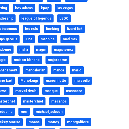
rting
kev adams
kpop
las vegas
adership
league of legends
LEGO
s inconnus
les nuls
lionking
lizard lick
ups garous
lune
machine
mad max
adonne
mafia
magic
magicienoz
gie
maison blanche
majordome
nagement
mandalorian
manga
mario
rio kart
MarioLuigi
marionnette
marseille
rvel
marvel rivals
masque
massacre
sterchef
masterchief
mécanos
decine
mer
michael jackson
ckey Mouse
moana
money
montgolfiere