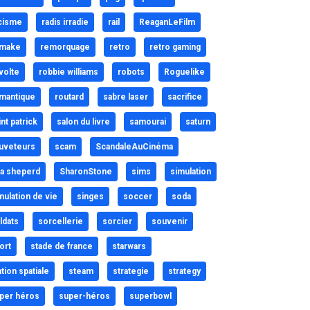
cisme
radis irradie
rail
ReaganLeFilm
make
remorquage
retro
retro gaming
volte
robbie williams
robots
Roguelike
mantique
routard
sabre laser
sacrifice
int patrick
salon du livre
samourai
saturn
uveteurs
scam
ScandaleAuCinéma
a sheperd
SharonStone
sims
simulation
mulation de vie
singes
soccer
soda
ldats
sorcellerie
sorcier
souvenir
ort
stade de france
starwars
ation spatiale
steam
strategie
strategy
per héros
super-héros
superbowl