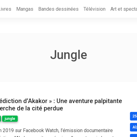
Livres
Mangas
Bandes dessinées
Télévision
Art et spect
Jungle
édiction d’Akakor » : Une aventure palpitante
herche de la cité perdue
25
jungle
Al
n 2019 sur Facebook Watch, l’émission documentaire