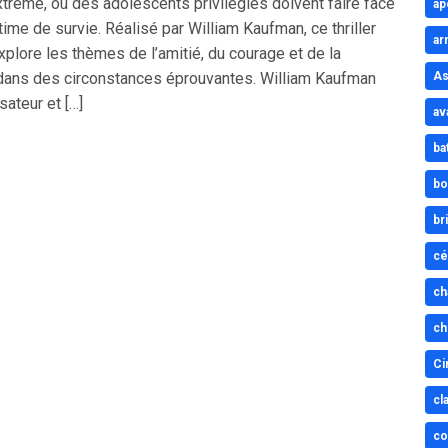
xtrême, où des adolescents privilégiés doivent faire face
ap
ltime de survie. Réalisé par William Kaufman, ce thriller
ar
xplore les thèmes de l’amitié, du courage et de la
 dans des circonstances éprouvantes. William Kaufman
As
sateur et […]
av
ba
bo
br
cé
ch
ch
Ci
cl
co