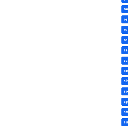
ra
re
re
ro
sa
sa
se
si
so
sp
st
su