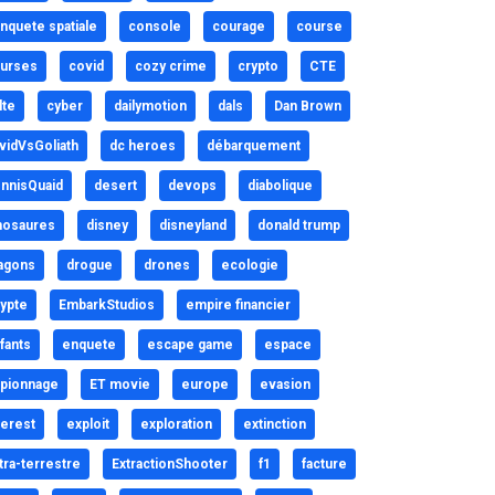
nquete spatiale
console
courage
course
urses
covid
cozy crime
crypto
CTE
lte
cyber
dailymotion
dals
Dan Brown
vidVsGoliath
dc heroes
débarquement
nnisQuaid
desert
devops
diabolique
nosaures
disney
disneyland
donald trump
agons
drogue
drones
ecologie
ypte
EmbarkStudios
empire financier
fants
enquete
escape game
espace
pionnage
ET movie
europe
evasion
erest
exploit
exploration
extinction
tra-terrestre
ExtractionShooter
f1
facture