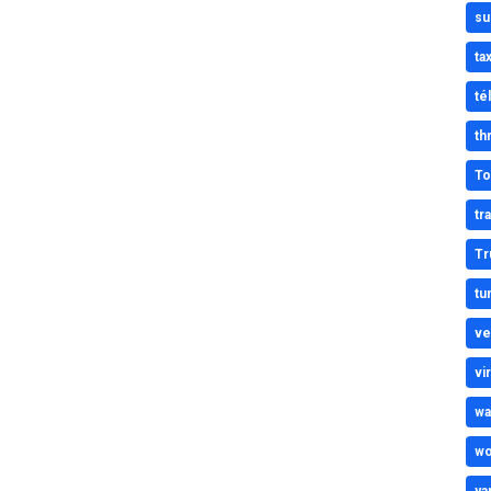
su
tax
té
thr
To
tr
Tr
tu
ve
vi
wa
wo