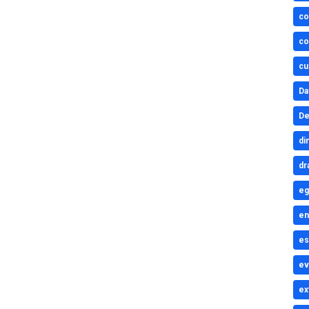
co
co
cu
Da
De
di
dr
eg
en
es
ev
ex