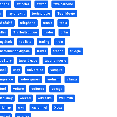
spens
swindler
switch
taxe carbone
i
taylor swift
technologie
TeenMovie
lé réalité
téléphone
tennis
tesla
iller
ThrillerErotique
tinder
tintin
ny Stark
top liste
trading
train
ansformation digitale
travail
trésor
trilogie
ueStory
tueur à gage
tueur en série
nnel
unity
univers dc
vampire
ngeance
video games
vietnam
vikings
rtuel
voiture
voitures
voyage
lt disney
wicked
wikileaks
WillSmith
rldmap
wwii
xavier niel
Xbox