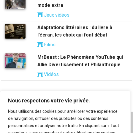
mode extra
Jeux vidéos
Adaptations littéraires : du livre à
l’écran, les choix qui font débat
Films
MrBeast : Le Phénomène YouTube qui
Allie Divertissement et Philanthropie
Vidéos
Nous respectons votre vie privée.
Nous utilisons des cookies pour améliorer votre expérience
de navigation, diffuser des publicités ou des contenus
A propos
|
Mentions légales
|
Conditions générales
personnalisés et analyser notre trafic. En cliquant sur « Tout
d’utilisation
|
Flux RSS
|
Nos auteurs
|
Archives
|
accepter », vous consentez à notre utilisation des cookies.