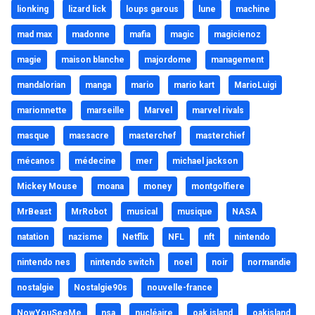
lionking
lizard lick
loups garous
lune
machine
mad max
madonne
mafia
magic
magicienoz
magie
maison blanche
majordome
management
mandalorian
manga
mario
mario kart
MarioLuigi
marionnette
marseille
Marvel
marvel rivals
masque
massacre
masterchef
masterchief
mécanos
médecine
mer
michael jackson
Mickey Mouse
moana
money
montgolfiere
MrBeast
MrRobot
musical
musique
NASA
natation
nazisme
Netflix
NFL
nft
nintendo
nintendo nes
nintendo switch
noel
noir
normandie
nostalgie
Nostalgie90s
nouvelle-france
NowYouSeeMe
nsa
nucléaire
oak island
oakisland