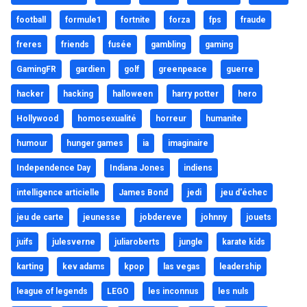
football
formule1
fortnite
forza
fps
fraude
freres
friends
fusée
gambling
gaming
GamingFR
gardien
golf
greenpeace
guerre
hacker
hacking
halloween
harry potter
hero
Hollywood
homosexualité
horreur
humanite
humour
hunger games
ia
imaginaire
Independence Day
Indiana Jones
indiens
intelligence articielle
James Bond
jedi
jeu d'échec
jeu de carte
jeunesse
jobdereve
johnny
jouets
juifs
julesverne
juliaroberts
jungle
karate kids
karting
kev adams
kpop
las vegas
leadership
league of legends
LEGO
les inconnus
les nuls