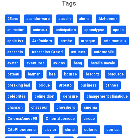
Tags
25ans
abandonware
aladdin
aliens
Alzheimer
animation
animaux
anticipation
apocalypse
apollo
apple tv+
ArcRaiders
armée
arnaque
arts martiaux
assassin
Assassin's Creed
astuces
automobile
avatar
aventures
avions
bang
bataille navale
bateau
batman
bea
bourse
bradpitt
braquage
breaking bad
brique
Brotato
business
cannes
célébrités
celine dion
censure
changement climatique
chanson
chasseur
chevaliers
cinéma
CinémaAnnes90
CinemaIconique
cirque
CitéPhocéenne
clavier
climat
colonie
combat