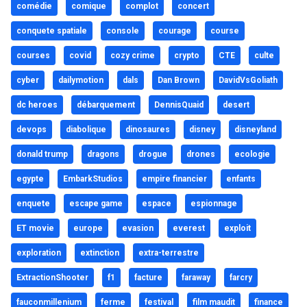
comédie
comique
complot
concert
conquete spatiale
console
courage
course
courses
covid
cozy crime
crypto
CTE
culte
cyber
dailymotion
dals
Dan Brown
DavidVsGoliath
dc heroes
débarquement
DennisQuaid
desert
devops
diabolique
dinosaures
disney
disneyland
donald trump
dragons
drogue
drones
ecologie
egypte
EmbarkStudios
empire financier
enfants
enquete
escape game
espace
espionnage
ET movie
europe
evasion
everest
exploit
exploration
extinction
extra-terrestre
ExtractionShooter
f1
facture
faraway
farcry
fauconmillenium
ferme
festival
film maudit
finance