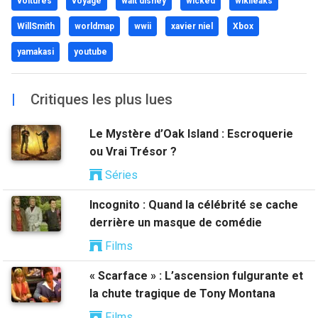
voitures
voyage
walt disney
wicked
wikileaks
WillSmith
worldmap
wwii
xavier niel
Xbox
yamakasi
youtube
|
Critiques les plus lues
Le Mystère d’Oak Island : Escroquerie
ou Vrai Trésor ?
Séries
Incognito : Quand la célébrité se cache
derrière un masque de comédie
Films
« Scarface » : L’ascension fulgurante et
la chute tragique de Tony Montana
Films