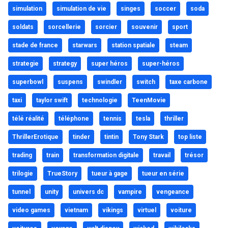
simulation
simulation de vie
singes
soccer
soda
soldats
sorcellerie
sorcier
souvenir
sport
stade de france
starwars
station spatiale
steam
strategie
strategy
super héros
super-héros
superbowl
suspens
swindler
switch
taxe carbone
taxi
taylor swift
technologie
TeenMovie
télé réalité
téléphone
tennis
tesla
thriller
ThrillerErotique
tinder
tintin
Tony Stark
top liste
trading
train
transformation digitale
travail
trésor
trilogie
TrueStory
tueur à gage
tueur en série
tunnel
unity
univers dc
vampire
vengeance
video games
vietnam
vikings
virtuel
voiture