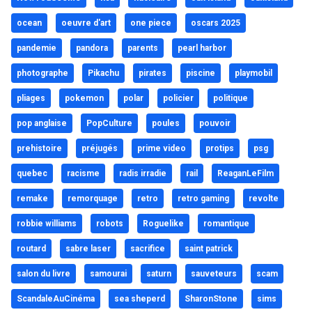
ocean
oeuvre d'art
one piece
oscars 2025
pandemie
pandora
parents
pearl harbor
photographe
Pikachu
pirates
piscine
playmobil
pliages
pokemon
polar
policier
politique
pop anglaise
PopCulture
poules
pouvoir
prehistoire
préjugés
prime video
protips
psg
quebec
racisme
radis irradie
rail
ReaganLeFilm
remake
remorquage
retro
retro gaming
revolte
robbie williams
robots
Roguelike
romantique
routard
sabre laser
sacrifice
saint patrick
salon du livre
samourai
saturn
sauveteurs
scam
ScandaleAuCinéma
sea sheperd
SharonStone
sims