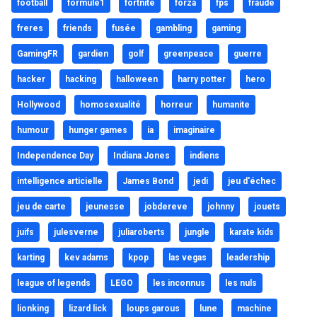
football
formule1
fortnite
forza
fps
fraude
freres
friends
fusée
gambling
gaming
GamingFR
gardien
golf
greenpeace
guerre
hacker
hacking
halloween
harry potter
hero
Hollywood
homosexualité
horreur
humanite
humour
hunger games
ia
imaginaire
Independence Day
Indiana Jones
indiens
intelligence articielle
James Bond
jedi
jeu d'échec
jeu de carte
jeunesse
jobdereve
johnny
jouets
juifs
julesverne
juliaroberts
jungle
karate kids
karting
kev adams
kpop
las vegas
leadership
league of legends
LEGO
les inconnus
les nuls
lionking
lizard lick
loups garous
lune
machine