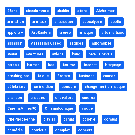
25ans
abandonware
aladdin
aliens
Alzheimer
animation
animaux
anticipation
apocalypse
apollo
apple tv+
ArcRaiders
armée
arnaque
arts martiaux
assassin
Assassin's Creed
astuces
automobile
avatar
aventures
avions
bang
bataille navale
bateau
batman
bea
bourse
bradpitt
braquage
breaking bad
brique
Brotato
business
cannes
célébrités
celine dion
censure
changement climatique
chanson
chasseur
chevaliers
cinéma
CinémaAnnes90
CinemaIconique
cirque
CitéPhocéenne
clavier
climat
colonie
combat
comédie
comique
complot
concert