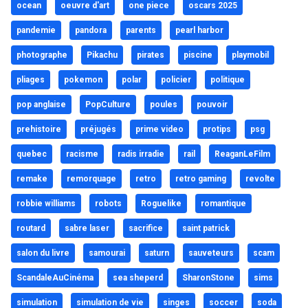
ocean
oeuvre d'art
one piece
oscars 2025
pandemie
pandora
parents
pearl harbor
photographe
Pikachu
pirates
piscine
playmobil
pliages
pokemon
polar
policier
politique
pop anglaise
PopCulture
poules
pouvoir
prehistoire
préjugés
prime video
protips
psg
quebec
racisme
radis irradie
rail
ReaganLeFilm
remake
remorquage
retro
retro gaming
revolte
robbie williams
robots
Roguelike
romantique
routard
sabre laser
sacrifice
saint patrick
salon du livre
samourai
saturn
sauveteurs
scam
ScandaleAuCinéma
sea sheperd
SharonStone
sims
simulation
simulation de vie
singes
soccer
soda