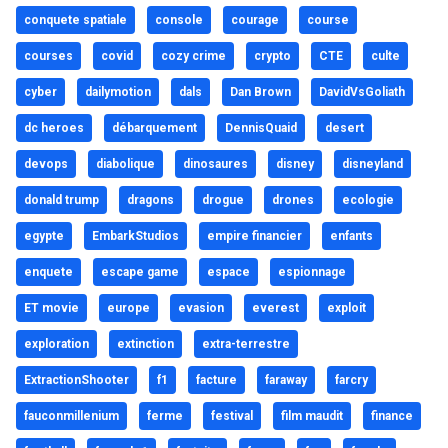
conquete spatiale
console
courage
course
courses
covid
cozy crime
crypto
CTE
culte
cyber
dailymotion
dals
Dan Brown
DavidVsGoliath
dc heroes
débarquement
DennisQuaid
desert
devops
diabolique
dinosaures
disney
disneyland
donald trump
dragons
drogue
drones
ecologie
egypte
EmbarkStudios
empire financier
enfants
enquete
escape game
espace
espionnage
ET movie
europe
evasion
everest
exploit
exploration
extinction
extra-terrestre
ExtractionShooter
f1
facture
faraway
farcry
fauconmillenium
ferme
festival
film maudit
finance