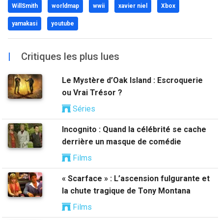
WillSmith
worldmap
wwii
xavier niel
Xbox
yamakasi
youtube
|
Critiques les plus lues
Le Mystère d’Oak Island : Escroquerie
ou Vrai Trésor ?
Séries
Incognito : Quand la célébrité se cache
derrière un masque de comédie
Films
« Scarface » : L’ascension fulgurante et
la chute tragique de Tony Montana
Films