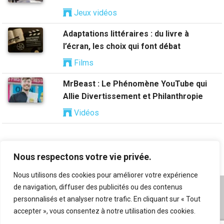
Jeux vidéos
Adaptations littéraires : du livre à
l’écran, les choix qui font débat
Films
MrBeast : Le Phénomène YouTube qui
Allie Divertissement et Philanthropie
Vidéos
Nous respectons votre vie privée.
Nous utilisons des cookies pour améliorer votre expérience
de navigation, diffuser des publicités ou des contenus
A propos
|
Mentions légales
|
Conditions générales
personnalisés et analyser notre trafic. En cliquant sur « Tout
d’utilisation
|
Flux RSS
|
Nos auteurs
|
Archives
|
accepter », vous consentez à notre utilisation des cookies.
Suggestion de contenu