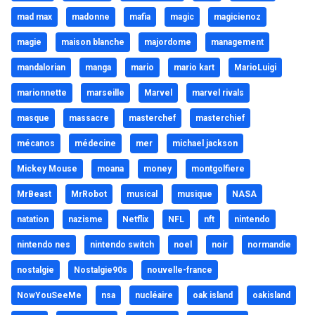
mad max
madonne
mafia
magic
magicienoz
magie
maison blanche
majordome
management
mandalorian
manga
mario
mario kart
MarioLuigi
marionnette
marseille
Marvel
marvel rivals
masque
massacre
masterchef
masterchief
mécanos
médecine
mer
michael jackson
Mickey Mouse
moana
money
montgolfiere
MrBeast
MrRobot
musical
musique
NASA
natation
nazisme
Netflix
NFL
nft
nintendo
nintendo nes
nintendo switch
noel
noir
normandie
nostalgie
Nostalgie90s
nouvelle-france
NowYouSeeMe
nsa
nucléaire
oak island
oakisland