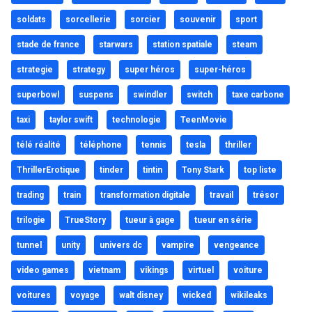
soldats
sorcellerie
sorcier
souvenir
sport
stade de france
starwars
station spatiale
steam
strategie
strategy
super héros
super-héros
superbowl
suspens
swindler
switch
taxe carbone
taxi
taylor swift
technologie
TeenMovie
télé réalité
téléphone
tennis
tesla
thriller
ThrillerErotique
tinder
tintin
Tony Stark
top liste
trading
train
transformation digitale
travail
trésor
trilogie
TrueStory
tueur à gage
tueur en série
tunnel
unity
univers dc
vampire
vengeance
video games
vietnam
vikings
virtuel
voiture
voitures
voyage
walt disney
wicked
wikileaks