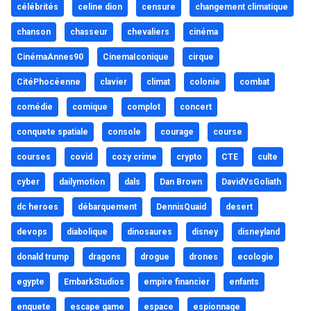
célébrités
celine dion
censure
changement climatique
chanson
chasseur
chevaliers
cinéma
CinémaAnnes90
CinemaIconique
cirque
CitéPhocéenne
clavier
climat
colonie
combat
comédie
comique
complot
concert
conquete spatiale
console
courage
course
courses
covid
cozy crime
crypto
CTE
culte
cyber
dailymotion
dals
Dan Brown
DavidVsGoliath
dc heroes
débarquement
DennisQuaid
desert
devops
diabolique
dinosaures
disney
disneyland
donald trump
dragons
drogue
drones
ecologie
egypte
EmbarkStudios
empire financier
enfants
enquete
escape game
espace
espionnage