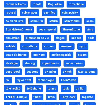
robbie williams
robots
Roguelike
romantique
routard
sabre laser
sacrifice
saint patrick
salon du livre
samourai
saturn
sauveteurs
scam
ScandaleAuCinéma
sea sheperd
SharonStone
sims
simulation
simulation de vie
singes
soccer
soda
soldats
sorcellerie
sorcier
souvenir
sport
stade de france
starwars
station spatiale
steam
strategie
strategy
super héros
super-héros
superbowl
suspens
swindler
switch
taxe carbone
taxi
taylor swift
technologie
TeenMovie
télé réalité
téléphone
tennis
tesla
thriller
ThrillerErotique
tinder
tintin
Tony Stark
top liste