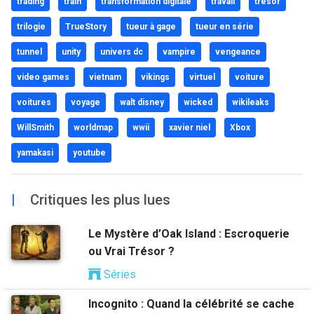
trading
train
transformation digitale
travail
trésor
trilogie
TrueStory
tueur à gage
tueur en série
tunnel
unity
univers dc
vampire
vengeance
video games
vietnam
vikings
virtuel
voiture
voitures
voyage
walt disney
wicked
wikileaks
WillSmith
worldmap
wwii
xavier niel
Xbox
yamakasi
youtube
|
Critiques les plus lues
Le Mystère d’Oak Island : Escroquerie
ou Vrai Trésor ?
Séries
Incognito : Quand la célébrité se cache