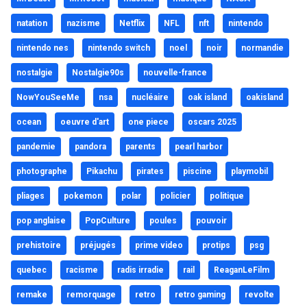
natation
nazisme
Netflix
NFL
nft
nintendo
nintendo nes
nintendo switch
noel
noir
normandie
nostalgie
Nostalgie90s
nouvelle-france
NowYouSeeMe
nsa
nucléaire
oak island
oakisland
ocean
oeuvre d'art
one piece
oscars 2025
pandemie
pandora
parents
pearl harbor
photographe
Pikachu
pirates
piscine
playmobil
pliages
pokemon
polar
policier
politique
pop anglaise
PopCulture
poules
pouvoir
prehistoire
préjugés
prime video
protips
psg
quebec
racisme
radis irradie
rail
ReaganLeFilm
remake
remorquage
retro
retro gaming
revolte