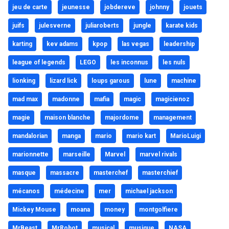
jeu de carte
jeunesse
jobdereve
johnny
jouets
juifs
julesverne
juliaroberts
jungle
karate kids
karting
kev adams
kpop
las vegas
leadership
league of legends
LEGO
les inconnus
les nuls
lionking
lizard lick
loups garous
lune
machine
mad max
madonne
mafia
magic
magicienoz
magie
maison blanche
majordome
management
mandalorian
manga
mario
mario kart
MarioLuigi
marionnette
marseille
Marvel
marvel rivals
masque
massacre
masterchef
masterchief
mécanos
médecine
mer
michael jackson
Mickey Mouse
moana
money
montgolfiere
MrBeast
MrRobot
musical
musique
NASA