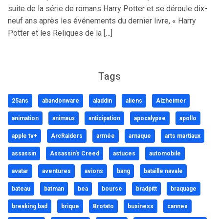
suite de la série de romans Harry Potter et se déroule dix-
neuf ans après les événements du dernier livre, « Harry
Potter et les Reliques de la […]
Tags
25ans
abandonware
aladdin
aliens
Alzheimer
animation
animaux
anticipation
apocalypse
apollo
apple tv+
ArcRaiders
armée
arnaque
arts martiaux
assassin
Assassin's Creed
astuces
automobile
avatar
aventures
avions
bang
bataille navale
bateau
batman
bea
bourse
bradpitt
braquage
breaking bad
brique
Brotato
business
cannes