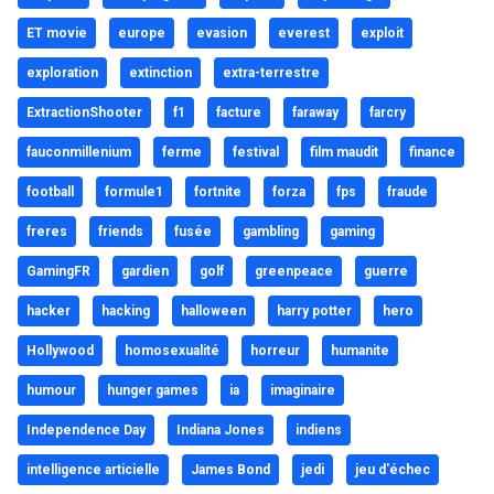
ET movie
europe
evasion
everest
exploit
exploration
extinction
extra-terrestre
ExtractionShooter
f1
facture
faraway
farcry
fauconmillenium
ferme
festival
film maudit
finance
football
formule1
fortnite
forza
fps
fraude
freres
friends
fusée
gambling
gaming
GamingFR
gardien
golf
greenpeace
guerre
hacker
hacking
halloween
harry potter
hero
Hollywood
homosexualité
horreur
humanite
humour
hunger games
ia
imaginaire
Independence Day
Indiana Jones
indiens
intelligence articielle
James Bond
jedi
jeu d'échec