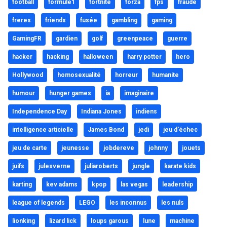
football
formule1
fortnite
forza
fps
fraude
freres
friends
fusée
gambling
gaming
GamingFR
gardien
golf
greenpeace
guerre
hacker
hacking
halloween
harry potter
hero
Hollywood
homosexualité
horreur
humanite
humour
hunger games
ia
imaginaire
Independence Day
Indiana Jones
indiens
intelligence articielle
James Bond
jedi
jeu d'échec
jeu de carte
jeunesse
jobdereve
johnny
jouets
juifs
julesverne
juliaroberts
jungle
karate kids
karting
kev adams
kpop
las vegas
leadership
league of legends
LEGO
les inconnus
les nuls
lionking
lizard lick
loups garous
lune
machine