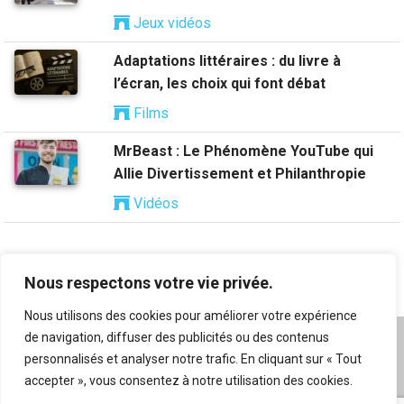
Jeux vidéos
Adaptations littéraires : du livre à
l’écran, les choix qui font débat
Films
MrBeast : Le Phénomène YouTube qui
Allie Divertissement et Philanthropie
Vidéos
Nous respectons votre vie privée.
Nous utilisons des cookies pour améliorer votre expérience
de navigation, diffuser des publicités ou des contenus
A propos
|
Mentions légales
|
Conditions générales
personnalisés et analyser notre trafic. En cliquant sur « Tout
d’utilisation
|
Flux RSS
|
Nos auteurs
|
Archives
|
accepter », vous consentez à notre utilisation des cookies.
Suggestion de contenu