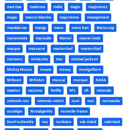
mad max
madonne
mafia
magic
magicienoz
magie
maison blanche
majordome
management
mandalorian
manga
mario
mario kart
MarioLuigi
marionnette
marseille
Marvel
marvel rivals
masque
massacre
masterchef
masterchief
mécanos
médecine
mer
michael jackson
Mickey Mouse
moana
money
montgolfiere
MrBeast
MrRobot
musical
musique
NASA
natation
nazisme
Netflix
NFL
nft
nintendo
nintendo nes
nintendo switch
noel
noir
normandie
nostalgie
Nostalgie90s
nouvelle-france
NowYouSeeMe
nsa
nucléaire
oak island
oakisland