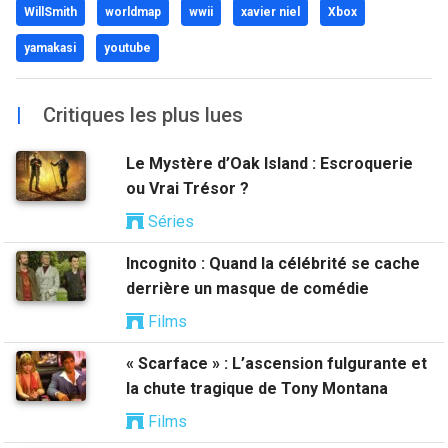
WillSmith
worldmap
wwii
xavier niel
Xbox
yamakasi
youtube
|
Critiques les plus lues
Le Mystère d’Oak Island : Escroquerie
ou Vrai Trésor ?
Séries
Incognito : Quand la célébrité se cache
derrière un masque de comédie
Films
« Scarface » : L’ascension fulgurante et
la chute tragique de Tony Montana
Films