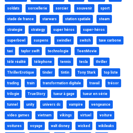
soldats
sorcellerie
sorcier
souvenir
sport
stade de france
starwars
station spatiale
steam
strategie
strategy
super héros
super-héros
superbowl
suspens
swindler
switch
taxe carbone
taxi
taylor swift
technologie
TeenMovie
télé réalité
téléphone
tennis
tesla
thriller
ThrillerErotique
tinder
tintin
Tony Stark
top liste
trading
train
transformation digitale
travail
trésor
trilogie
TrueStory
tueur à gage
tueur en série
tunnel
unity
univers dc
vampire
vengeance
video games
vietnam
vikings
virtuel
voiture
voitures
voyage
walt disney
wicked
wikileaks