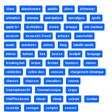
25ans
abandonware
aladdin
aliens
Alzheimer
animation
animaux
anticipation
apocalypse
apollo
apple tv+
ArcRaiders
armée
arnaque
arts martiaux
assassin
Assassin's Creed
astuces
automobile
avatar
aventures
avions
bang
bataille navale
bateau
batman
bea
bourse
bradpitt
braquage
breaking bad
brique
Brotato
business
cannes
célébrités
celine dion
censure
changement climatique
chanson
chasseur
chevaliers
cinéma
CinémaAnnes90
CinemaIconique
cirque
CitéPhocéenne
clavier
climat
colonie
combat
comédie
comique
complot
concert