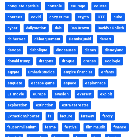
conquete spatiale
console
courage
course
courses
covid
cozy crime
crypto
CTE
culte
cyber
dailymotion
dals
Dan Brown
DavidVsGoliath
dc heroes
débarquement
DennisQuaid
desert
devops
diabolique
dinosaures
disney
disneyland
donald trump
dragons
drogue
drones
ecologie
egypte
EmbarkStudios
empire financier
enfants
enquete
escape game
espace
espionnage
ET movie
europe
evasion
everest
exploit
exploration
extinction
extra-terrestre
ExtractionShooter
f1
facture
faraway
farcry
fauconmillenium
ferme
festival
film maudit
finance