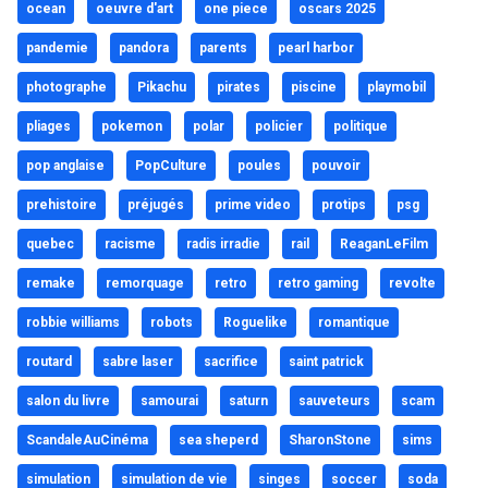
ocean
oeuvre d'art
one piece
oscars 2025
pandemie
pandora
parents
pearl harbor
photographe
Pikachu
pirates
piscine
playmobil
pliages
pokemon
polar
policier
politique
pop anglaise
PopCulture
poules
pouvoir
prehistoire
préjugés
prime video
protips
psg
quebec
racisme
radis irradie
rail
ReaganLeFilm
remake
remorquage
retro
retro gaming
revolte
robbie williams
robots
Roguelike
romantique
routard
sabre laser
sacrifice
saint patrick
salon du livre
samourai
saturn
sauveteurs
scam
ScandaleAuCinéma
sea sheperd
SharonStone
sims
simulation
simulation de vie
singes
soccer
soda