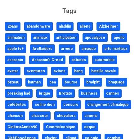
Tags
25ans
abandonware
aladdin
aliens
Alzheimer
animation
animaux
anticipation
apocalypse
apollo
apple tv+
ArcRaiders
armée
arnaque
arts martiaux
assassin
Assassin's Creed
astuces
automobile
avatar
aventures
avions
bang
bataille navale
bateau
batman
bea
bourse
bradpitt
braquage
breaking bad
brique
Brotato
business
cannes
célébrités
celine dion
censure
changement climatique
chanson
chasseur
chevaliers
cinéma
CinémaAnnes90
CinemaIconique
cirque
CitéPhocéenne
clavier
climat
colonie
combat