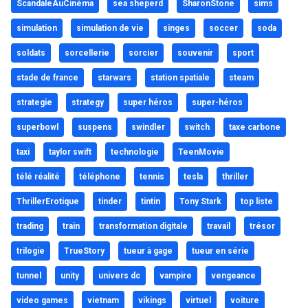
ScandaleAuCinéma
sea sheperd
SharonStone
sims
simulation
simulation de vie
singes
soccer
soda
soldats
sorcellerie
sorcier
souvenir
sport
stade de france
starwars
station spatiale
steam
strategie
strategy
super héros
super-héros
superbowl
suspens
swindler
switch
taxe carbone
taxi
taylor swift
technologie
TeenMovie
télé réalité
téléphone
tennis
tesla
thriller
ThrillerErotique
tinder
tintin
Tony Stark
top liste
trading
train
transformation digitale
travail
trésor
trilogie
TrueStory
tueur à gage
tueur en série
tunnel
unity
univers dc
vampire
vengeance
video games
vietnam
vikings
virtuel
voiture