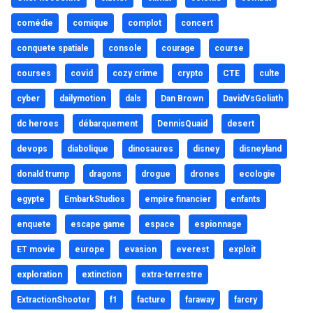
comédie
comique
complot
concert
conquete spatiale
console
courage
course
courses
covid
cozy crime
crypto
CTE
culte
cyber
dailymotion
dals
Dan Brown
DavidVsGoliath
dc heroes
débarquement
DennisQuaid
desert
devops
diabolique
dinosaures
disney
disneyland
donald trump
dragons
drogue
drones
ecologie
egypte
EmbarkStudios
empire financier
enfants
enquete
escape game
espace
espionnage
ET movie
europe
evasion
everest
exploit
exploration
extinction
extra-terrestre
ExtractionShooter
f1
facture
faraway
farcry