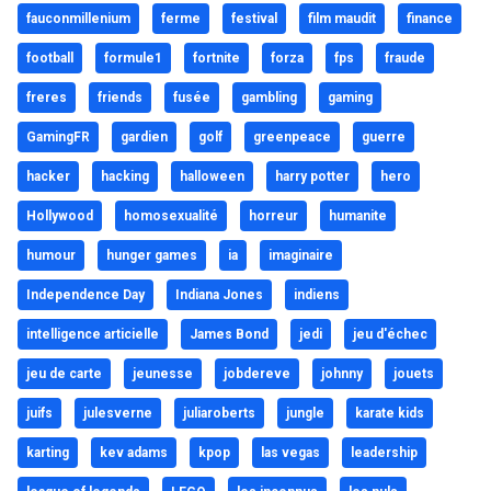
fauconmillenium
ferme
festival
film maudit
finance
football
formule1
fortnite
forza
fps
fraude
freres
friends
fusée
gambling
gaming
GamingFR
gardien
golf
greenpeace
guerre
hacker
hacking
halloween
harry potter
hero
Hollywood
homosexualité
horreur
humanite
humour
hunger games
ia
imaginaire
Independence Day
Indiana Jones
indiens
intelligence articielle
James Bond
jedi
jeu d'échec
jeu de carte
jeunesse
jobdereve
johnny
jouets
juifs
julesverne
juliaroberts
jungle
karate kids
karting
kev adams
kpop
las vegas
leadership