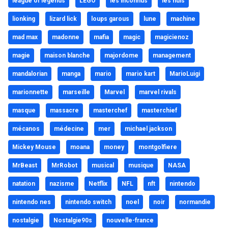
league of legends
LEGO
les inconnus
les nuls
lionking
lizard lick
loups garous
lune
machine
mad max
madonne
mafia
magic
magicienoz
magie
maison blanche
majordome
management
mandalorian
manga
mario
mario kart
MarioLuigi
marionnette
marseille
Marvel
marvel rivals
masque
massacre
masterchef
masterchief
mécanos
médecine
mer
michael jackson
Mickey Mouse
moana
money
montgolfiere
MrBeast
MrRobot
musical
musique
NASA
natation
nazisme
Netflix
NFL
nft
nintendo
nintendo nes
nintendo switch
noel
noir
normandie
nostalgie
Nostalgie90s
nouvelle-france