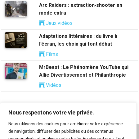
Arc Raiders : extraction‑shooter en
mode extra
Jeux vidéos
Adaptations littéraires : du livre à
l’écran, les choix qui font débat
Films
MrBeast : Le Phénomène YouTube qui
Allie Divertissement et Philanthropie
Vidéos
Nous respectons votre vie privée.
Nous utilisons des cookies pour améliorer votre expérience
de navigation, diffuser des publicités ou des contenus
A propos
|
Mentions légales
|
Conditions générales
personnalisés et analyser notre trafic. En cliquant sur « Tout