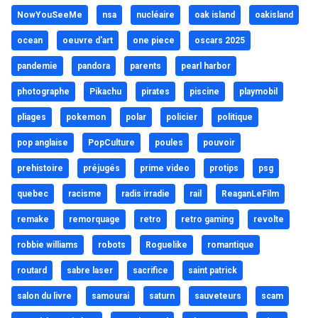
NowYouSeeMe
nsa
nucléaire
oak island
oakisland
ocean
oeuvre d'art
one piece
oscars 2025
pandemie
pandora
parents
pearl harbor
photographe
Pikachu
pirates
piscine
playmobil
pliages
pokemon
polar
policier
politique
pop anglaise
PopCulture
poules
pouvoir
prehistoire
préjugés
prime video
protips
psg
quebec
racisme
radis irradie
rail
ReaganLeFilm
remake
remorquage
retro
retro gaming
revolte
robbie williams
robots
Roguelike
romantique
routard
sabre laser
sacrifice
saint patrick
salon du livre
samourai
saturn
sauveteurs
scam