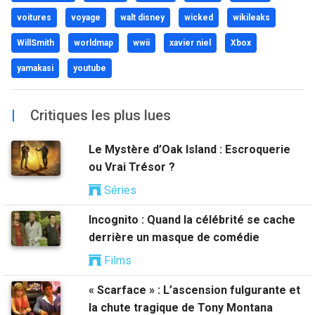
voitures
voyage
walt disney
wicked
wikileaks
WillSmith
worldmap
wwii
xavier niel
Xbox
yamakasi
youtube
|
Critiques les plus lues
Le Mystère d’Oak Island : Escroquerie
ou Vrai Trésor ?
Séries
Incognito : Quand la célébrité se cache
derrière un masque de comédie
Films
« Scarface » : L’ascension fulgurante et
la chute tragique de Tony Montana