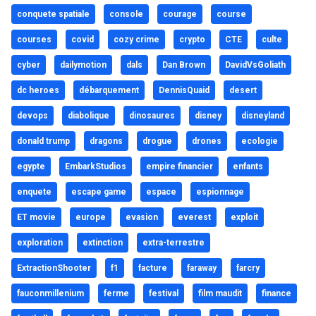
conquete spatiale
console
courage
course
courses
covid
cozy crime
crypto
CTE
culte
cyber
dailymotion
dals
Dan Brown
DavidVsGoliath
dc heroes
débarquement
DennisQuaid
desert
devops
diabolique
dinosaures
disney
disneyland
donald trump
dragons
drogue
drones
ecologie
egypte
EmbarkStudios
empire financier
enfants
enquete
escape game
espace
espionnage
ET movie
europe
evasion
everest
exploit
exploration
extinction
extra-terrestre
ExtractionShooter
f1
facture
faraway
farcry
fauconmillenium
ferme
festival
film maudit
finance