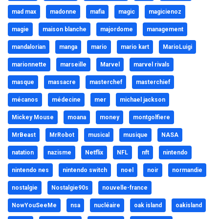
mad max
madonne
mafia
magic
magicienoz
magie
maison blanche
majordome
management
mandalorian
manga
mario
mario kart
MarioLuigi
marionnette
marseille
Marvel
marvel rivals
masque
massacre
masterchef
masterchief
mécanos
médecine
mer
michael jackson
Mickey Mouse
moana
money
montgolfiere
MrBeast
MrRobot
musical
musique
NASA
natation
nazisme
Netflix
NFL
nft
nintendo
nintendo nes
nintendo switch
noel
noir
normandie
nostalgie
Nostalgie90s
nouvelle-france
NowYouSeeMe
nsa
nucléaire
oak island
oakisland