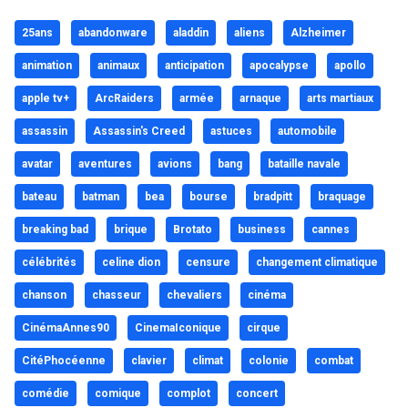
25ans
abandonware
aladdin
aliens
Alzheimer
animation
animaux
anticipation
apocalypse
apollo
apple tv+
ArcRaiders
armée
arnaque
arts martiaux
assassin
Assassin's Creed
astuces
automobile
avatar
aventures
avions
bang
bataille navale
bateau
batman
bea
bourse
bradpitt
braquage
breaking bad
brique
Brotato
business
cannes
célébrités
celine dion
censure
changement climatique
chanson
chasseur
chevaliers
cinéma
CinémaAnnes90
CinemaIconique
cirque
CitéPhocéenne
clavier
climat
colonie
combat
comédie
comique
complot
concert