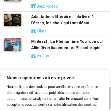
Jeux vidéos
Adaptations littéraires : du livre à
l’écran, les choix qui font débat
Films
MrBeast : Le Phénomène YouTube qui
Allie Divertissement et Philanthropie
Vidéos
Nous respectons votre vie privée.
Nous utilisons des cookies pour améliorer votre expérience
de navigation, diffuser des publicités ou des contenus
A propos
|
Mentions légales
|
Conditions générales
personnalisés et analyser notre trafic. En cliquant sur « Tout
d’utilisation
|
Flux RSS
|
Nos auteurs
|
Archives
|
accepter », vous consentez à notre utilisation des cookies.
Suggestion de contenu