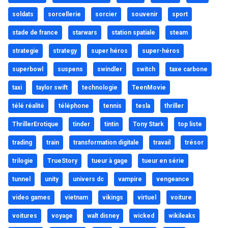
soldats
sorcellerie
sorcier
souvenir
sport
stade de france
starwars
station spatiale
steam
strategie
strategy
super héros
super-héros
superbowl
suspens
swindler
switch
taxe carbone
taxi
taylor swift
technologie
TeenMovie
télé réalité
téléphone
tennis
tesla
thriller
ThrillerErotique
tinder
tintin
Tony Stark
top liste
trading
train
transformation digitale
travail
trésor
trilogie
TrueStory
tueur à gage
tueur en série
tunnel
unity
univers dc
vampire
vengeance
video games
vietnam
vikings
virtuel
voiture
voitures
voyage
walt disney
wicked
wikileaks