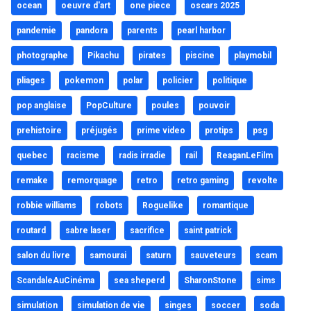
ocean
oeuvre d'art
one piece
oscars 2025
pandemie
pandora
parents
pearl harbor
photographe
Pikachu
pirates
piscine
playmobil
pliages
pokemon
polar
policier
politique
pop anglaise
PopCulture
poules
pouvoir
prehistoire
préjugés
prime video
protips
psg
quebec
racisme
radis irradie
rail
ReaganLeFilm
remake
remorquage
retro
retro gaming
revolte
robbie williams
robots
Roguelike
romantique
routard
sabre laser
sacrifice
saint patrick
salon du livre
samourai
saturn
sauveteurs
scam
ScandaleAuCinéma
sea sheperd
SharonStone
sims
simulation
simulation de vie
singes
soccer
soda