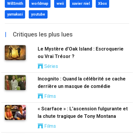
WillSmith
worldmap
wwii
xavier niel
Xbox
yamakasi
youtube
|
Critiques les plus lues
Le Mystère d’Oak Island : Escroquerie
ou Vrai Trésor ?
Séries
Incognito : Quand la célébrité se cache
derrière un masque de comédie
Films
« Scarface » : L’ascension fulgurante et
la chute tragique de Tony Montana
Films