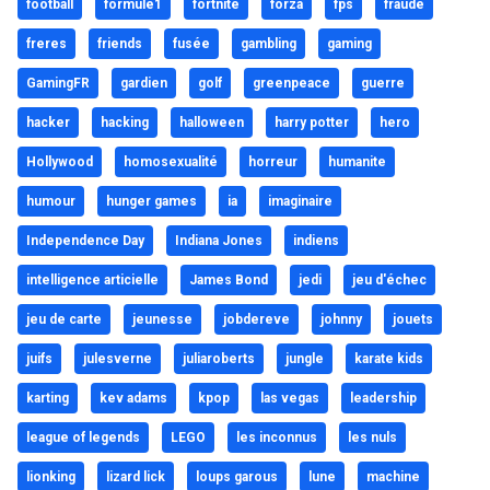
football
formule1
fortnite
forza
fps
fraude
freres
friends
fusée
gambling
gaming
GamingFR
gardien
golf
greenpeace
guerre
hacker
hacking
halloween
harry potter
hero
Hollywood
homosexualité
horreur
humanite
humour
hunger games
ia
imaginaire
Independence Day
Indiana Jones
indiens
intelligence articielle
James Bond
jedi
jeu d'échec
jeu de carte
jeunesse
jobdereve
johnny
jouets
juifs
julesverne
juliaroberts
jungle
karate kids
karting
kev adams
kpop
las vegas
leadership
league of legends
LEGO
les inconnus
les nuls
lionking
lizard lick
loups garous
lune
machine