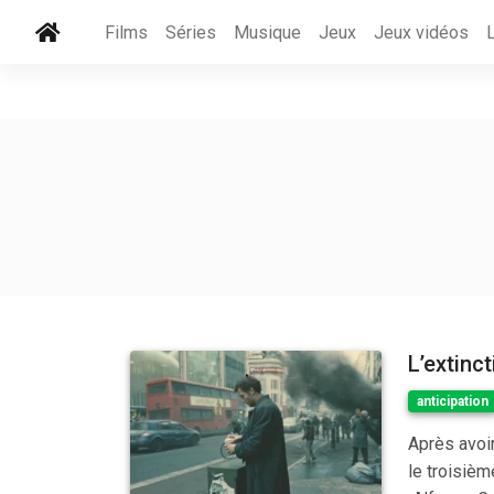
Films
Séries
Musique
Jeux
Jeux vidéos
L’extin
anticipation
Après avoir
le troisièm