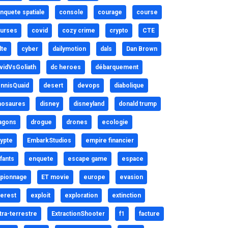
nquete spatiale
console
courage
course
urses
covid
cozy crime
crypto
CTE
lte
cyber
dailymotion
dals
Dan Brown
vidVsGoliath
dc heroes
débarquement
nnisQuaid
desert
devops
diabolique
nosaures
disney
disneyland
donald trump
agons
drogue
drones
ecologie
ypte
EmbarkStudios
empire financier
fants
enquete
escape game
espace
pionnage
ET movie
europe
evasion
erest
exploit
exploration
extinction
tra-terrestre
ExtractionShooter
f1
facture