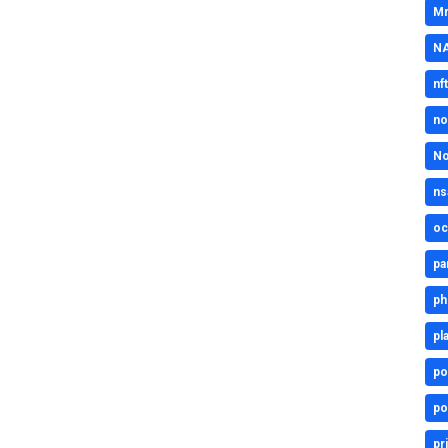
Mr
N
nft
no
No
ns
oc
pa
ph
pl
po
po
pr