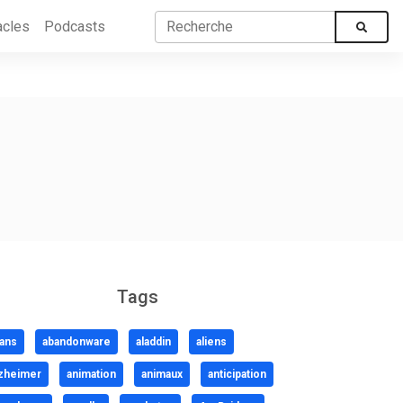
acles
Podcasts
Tags
ans
abandonware
aladdin
aliens
zheimer
animation
animaux
anticipation