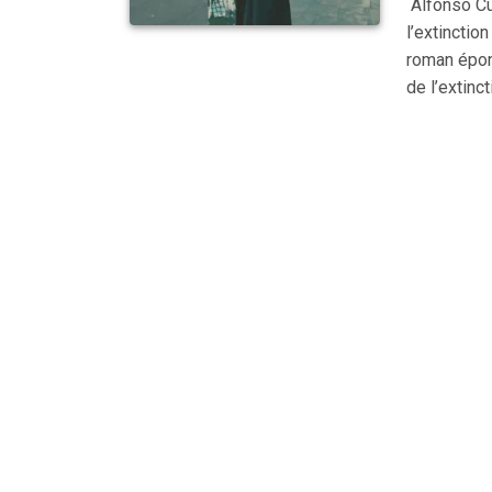
Alfonso Cua
l’extinctio
roman épon
de l’extinct