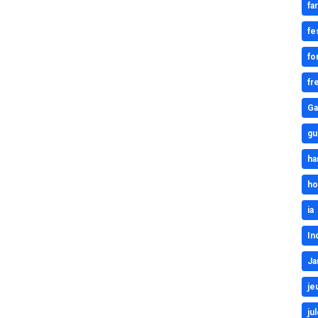
fa
fe
fo
fr
Ga
gu
ha
ho
ia
In
Ja
je
ju