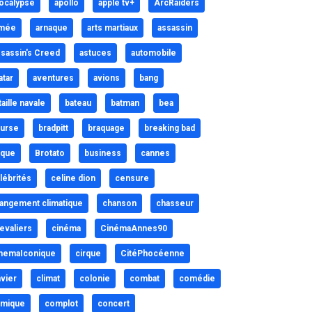
ocalypse
apollo
apple tv+
ArcRaiders
mée
arnaque
arts martiaux
assassin
sassin's Creed
astuces
automobile
atar
aventures
avions
bang
taille navale
bateau
batman
bea
urse
bradpitt
braquage
breaking bad
ique
Brotato
business
cannes
lébrités
celine dion
censure
angement climatique
chanson
chasseur
evaliers
cinéma
CinémaAnnes90
nemaIconique
cirque
CitéPhocéenne
avier
climat
colonie
combat
comédie
mique
complot
concert