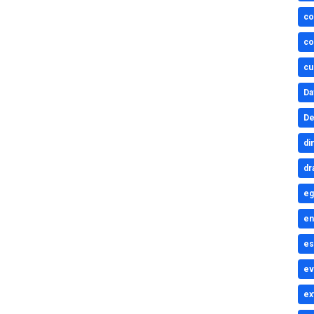
co
co
cu
Da
De
di
dr
eg
en
es
ev
ex