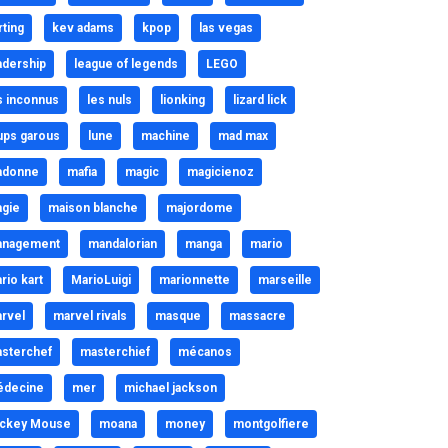
rting
kev adams
kpop
las vegas
adership
league of legends
LEGO
s inconnus
les nuls
lionking
lizard lick
ups garous
lune
machine
mad max
adonne
mafia
magic
magicienoz
gie
maison blanche
majordome
nagement
mandalorian
manga
mario
rio kart
MarioLuigi
marionnette
marseille
rvel
marvel rivals
masque
massacre
sterchef
masterchief
mécanos
decine
mer
michael jackson
ckey Mouse
moana
money
montgolfiere