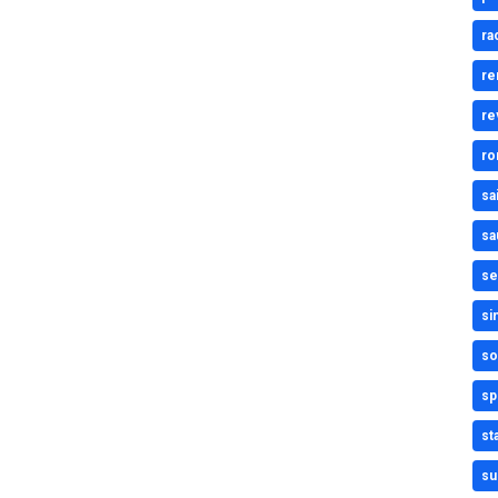
ra
re
re
ro
sa
sa
se
si
so
sp
st
su