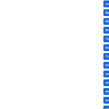
su
tax
té
thr
To
tr
Tr
tu
ve
vi
wa
wo