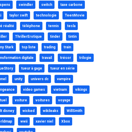
spens
swindler
switch
taxe carbone
i
taylor swift
technologie
TeenMovie
lé réalité
téléphone
tennis
tesla
iller
ThrillerErotique
tinder
tintin
ny Stark
top liste
trading
train
ansformation digitale
travail
trésor
trilogie
ueStory
tueur à gage
tueur en série
nnel
unity
univers dc
vampire
ngeance
video games
vietnam
vikings
rtuel
voiture
voitures
voyage
lt disney
wicked
wikileaks
WillSmith
rldmap
wwii
xavier niel
Xbox