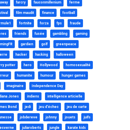
raway
farcry
fauconmillenium
ferme
stival
film maudit
finance
football
rmule1
fortnite
forza
fps
fraude
eres
friends
fusée
gambling
gaming
mingFR
gardien
golf
greenpeace
erre
hacker
hacking
halloween
rry potter
hero
Hollywood
homosexualité
rreur
humanite
humour
hunger games
imaginaire
Independence Day
diana Jones
indiens
intelligence articielle
mes Bond
jedi
jeu d'échec
jeu de carte
unesse
jobdereve
johnny
jouets
juifs
lesverne
juliaroberts
jungle
karate kids