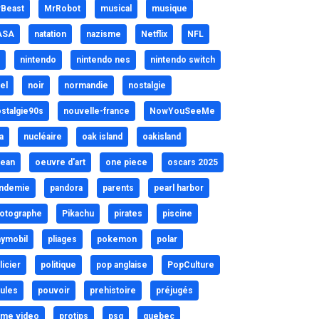
Beast
MrRobot
musical
musique
ASA
natation
nazisme
Netflix
NFL
nintendo
nintendo nes
nintendo switch
el
noir
normandie
nostalgie
stalgie90s
nouvelle-france
NowYouSeeMe
a
nucléaire
oak island
oakisland
ean
oeuvre d'art
one piece
oscars 2025
ndemie
pandora
parents
pearl harbor
otographe
Pikachu
pirates
piscine
aymobil
pliages
pokemon
polar
licier
politique
pop anglaise
PopCulture
ules
pouvoir
prehistoire
préjugés
ime video
protips
psg
quebec