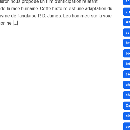
rón nous propose un film d’anticipation relatant
ap
n de la race humaine. Cette histoire est une adaptation du
ar
yme de l’anglaise P. D. James. Les hommes sur la voie
As
ion ne […]
av
ba
bo
br
cé
ch
ch
Ci
cl
co