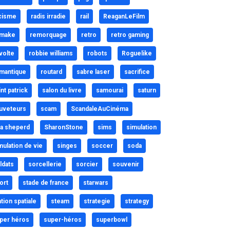
cisme
radis irradie
rail
ReaganLeFilm
make
remorquage
retro
retro gaming
volte
robbie williams
robots
Roguelike
mantique
routard
sabre laser
sacrifice
int patrick
salon du livre
samourai
saturn
uveteurs
scam
ScandaleAuCinéma
a sheperd
SharonStone
sims
simulation
mulation de vie
singes
soccer
soda
ldats
sorcellerie
sorcier
souvenir
ort
stade de france
starwars
ation spatiale
steam
strategie
strategy
per héros
super-héros
superbowl