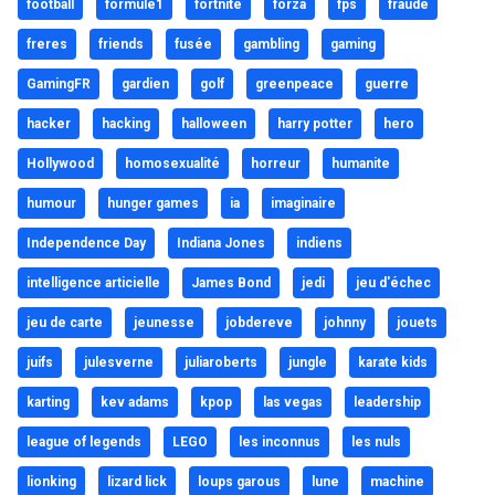
football
formule1
fortnite
forza
fps
fraude
freres
friends
fusée
gambling
gaming
GamingFR
gardien
golf
greenpeace
guerre
hacker
hacking
halloween
harry potter
hero
Hollywood
homosexualité
horreur
humanite
humour
hunger games
ia
imaginaire
Independence Day
Indiana Jones
indiens
intelligence articielle
James Bond
jedi
jeu d'échec
jeu de carte
jeunesse
jobdereve
johnny
jouets
juifs
julesverne
juliaroberts
jungle
karate kids
karting
kev adams
kpop
las vegas
leadership
league of legends
LEGO
les inconnus
les nuls
lionking
lizard lick
loups garous
lune
machine