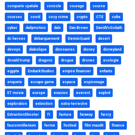
conquete spatiale
console
courage
course
courses
covid
cozy crime
crypto
CTE
culte
cyber
dailymotion
dals
Dan Brown
DavidVsGoliath
dc heroes
débarquement
DennisQuaid
desert
devops
diabolique
dinosaures
disney
disneyland
donald trump
dragons
drogue
drones
ecologie
egypte
EmbarkStudios
empire financier
enfants
enquete
escape game
espace
espionnage
ET movie
europe
evasion
everest
exploit
exploration
extinction
extra-terrestre
ExtractionShooter
f1
facture
faraway
farcry
fauconmillenium
ferme
festival
film maudit
finance