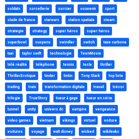
soldats
sorcellerie
sorcier
souvenir
sport
stade de france
starwars
station spatiale
steam
strategie
strategy
super héros
super-héros
superbowl
suspens
swindler
switch
taxe carbone
taxi
taylor swift
technologie
TeenMovie
télé réalité
téléphone
tennis
tesla
thriller
ThrillerErotique
tinder
tintin
Tony Stark
top liste
trading
train
transformation digitale
travail
trésor
trilogie
TrueStory
tueur à gage
tueur en série
tunnel
unity
univers dc
vampire
vengeance
video games
vietnam
vikings
virtuel
voiture
voitures
voyage
walt disney
wicked
wikileaks