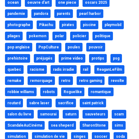
ocean
oeuvre d'art
one piece
oscars 2025
pandemie
pandora
parents
pearl harbor
photographe
Pikachu
pirates
piscine
playmobil
pliages
pokemon
polar
policier
politique
pop anglaise
PopCulture
poules
pouvoir
prehistoire
préjugés
prime video
protips
psg
quebec
racisme
radis irradie
rail
ReaganLeFilm
remake
remorquage
retro
retro gaming
revolte
robbie williams
robots
Roguelike
romantique
routard
sabre laser
sacrifice
saint patrick
salon du livre
samourai
saturn
sauveteurs
scam
ScandaleAuCinéma
sea sheperd
SharonStone
sims
simulation
simulation de vie
singes
soccer
soda