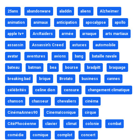
25ans
abandonware
aladdin
aliens
Alzheimer
animation
animaux
anticipation
apocalypse
apollo
apple tv+
ArcRaiders
armée
arnaque
arts martiaux
assassin
Assassin's Creed
astuces
automobile
avatar
aventures
avions
bang
bataille navale
bateau
batman
bea
bourse
bradpitt
braquage
breaking bad
brique
Brotato
business
cannes
célébrités
celine dion
censure
changement climatique
chanson
chasseur
chevaliers
cinéma
CinémaAnnes90
CinemaIconique
cirque
CitéPhocéenne
clavier
climat
colonie
combat
comédie
comique
complot
concert