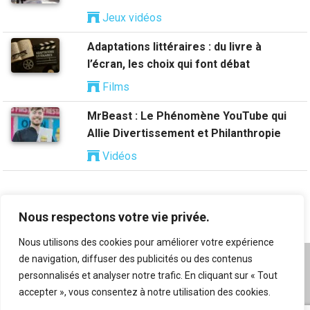
Jeux vidéos
Adaptations littéraires : du livre à
l’écran, les choix qui font débat
Films
MrBeast : Le Phénomène YouTube qui
Allie Divertissement et Philanthropie
Vidéos
Nous respectons votre vie privée.
Nous utilisons des cookies pour améliorer votre expérience
de navigation, diffuser des publicités ou des contenus
A propos
|
Mentions légales
|
Conditions générales
personnalisés et analyser notre trafic. En cliquant sur « Tout
d’utilisation
|
Flux RSS
|
Nos auteurs
|
Archives
|
accepter », vous consentez à notre utilisation des cookies.
Suggestion de contenu