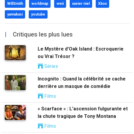
WillSmith
worldmap
wwii
xavier niel
Xbox
yamakasi
youtube
|
Critiques les plus lues
Le Mystère d’Oak Island : Escroquerie
ou Vrai Trésor ?
Séries
Incognito : Quand la célébrité se cache
derrière un masque de comédie
Films
« Scarface » : L’ascension fulgurante et
la chute tragique de Tony Montana
Films