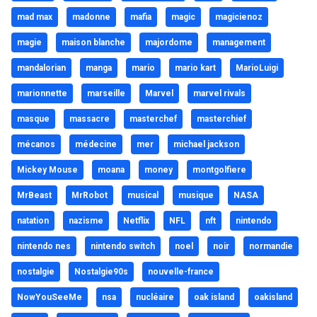
mad max
madonne
mafia
magic
magicienoz
magie
maison blanche
majordome
management
mandalorian
manga
mario
mario kart
MarioLuigi
marionnette
marseille
Marvel
marvel rivals
masque
massacre
masterchef
masterchief
mécanos
médecine
mer
michael jackson
Mickey Mouse
moana
money
montgolfiere
MrBeast
MrRobot
musical
musique
NASA
natation
nazisme
Netflix
NFL
nft
nintendo
nintendo nes
nintendo switch
noel
noir
normandie
nostalgie
Nostalgie90s
nouvelle-france
NowYouSeeMe
nsa
nucléaire
oak island
oakisland