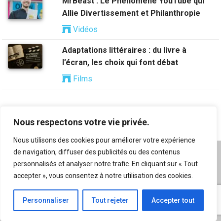
MrBeast : Le Phénomène YouTube qui
Allie Divertissement et Philanthropie
Vidéos
Adaptations littéraires : du livre à
l’écran, les choix qui font débat
Films
Nous respectons votre vie privée.
Nous utilisons des cookies pour améliorer votre expérience
de navigation, diffuser des publicités ou des contenus
A propos
|
Mentions légales
|
Conditions générales
personnalisés et analyser notre trafic. En cliquant sur « Tout
d’utilisation
|
Flux RSS
|
Nos auteurs
|
Archives
|
accepter », vous consentez à notre utilisation des cookies.
Suggestion de contenu
Personnaliser
Tout rejeter
Accepter tout
© 2026 Copyright
Kriticks