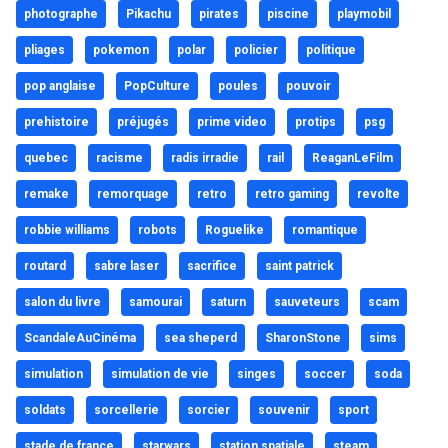
photographe
Pikachu
pirates
piscine
playmobil
pliages
pokemon
polar
policier
politique
pop anglaise
PopCulture
poules
pouvoir
prehistoire
préjugés
prime video
protips
psg
quebec
racisme
radis irradie
rail
ReaganLeFilm
remake
remorquage
retro
retro gaming
revolte
robbie williams
robots
Roguelike
romantique
routard
sabre laser
sacrifice
saint patrick
salon du livre
samourai
saturn
sauveteurs
scam
ScandaleAuCinéma
sea sheperd
SharonStone
sims
simulation
simulation de vie
singes
soccer
soda
soldats
sorcellerie
sorcier
souvenir
sport
stade de france
starwars
station spatiale
steam