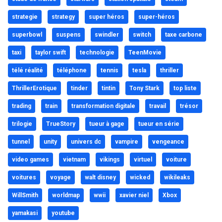
strategie
strategy
super héros
super-héros
superbowl
suspens
swindler
switch
taxe carbone
taxi
taylor swift
technologie
TeenMovie
télé réalité
téléphone
tennis
tesla
thriller
ThrillerErotique
tinder
tintin
Tony Stark
top liste
trading
train
transformation digitale
travail
trésor
trilogie
TrueStory
tueur à gage
tueur en série
tunnel
unity
univers dc
vampire
vengeance
video games
vietnam
vikings
virtuel
voiture
voitures
voyage
walt disney
wicked
wikileaks
WillSmith
worldmap
wwii
xavier niel
Xbox
yamakasi
youtube