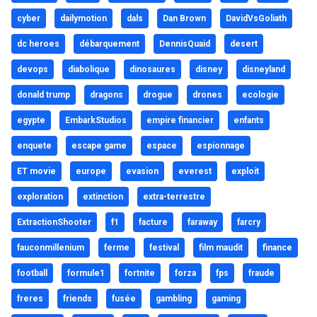
cyber
dailymotion
dals
Dan Brown
DavidVsGoliath
dc heroes
débarquement
DennisQuaid
desert
devops
diabolique
dinosaures
disney
disneyland
donald trump
dragons
drogue
drones
ecologie
egypte
EmbarkStudios
empire financier
enfants
enquete
escape game
espace
espionnage
ET movie
europe
evasion
everest
exploit
exploration
extinction
extra-terrestre
ExtractionShooter
f1
facture
faraway
farcry
fauconmillenium
ferme
festival
film maudit
finance
football
formule1
fortnite
forza
fps
fraude
freres
friends
fusée
gambling
gaming