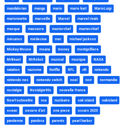
mandalorian
manga
mario
mario kart
MarioLuigi
marionnette
marseille
Marvel
marvel rivals
masque
massacre
masterchef
masterchief
mécanos
médecine
mer
michael jackson
Mickey Mouse
moana
money
montgolfiere
MrBeast
MrRobot
musical
musique
NASA
natation
nazisme
Netflix
NFL
nft
nintendo
nintendo nes
nintendo switch
noel
noir
normandie
nostalgie
Nostalgie90s
nouvelle-france
NowYouSeeMe
nsa
nucléaire
oak island
oakisland
ocean
oeuvre d'art
one piece
oscars 2025
pandemie
pandora
parents
pearl harbor