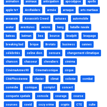
animation
animaux
anticipation
apocalypse
apollo
apple tv+
ArcRaiders
armée
arnaque
arts martiaux
assassin
Assassin's Creed
astuces
automobile
avatar
aventures
avions
bang
bataille navale
bateau
batman
bea
bourse
bradpitt
braquage
breaking bad
brique
Brotato
business
cannes
célébrités
celine dion
censure
changement climatique
chanson
chasseur
chevaliers
cinéma
CinémaAnnes90
CinemaIconique
cirque
CitéPhocéenne
clavier
climat
colonie
combat
comédie
comique
complot
concert
conquete spatiale
console
courage
course
courses
covid
cozy crime
crypto
CTE
culte