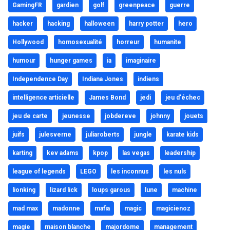
GamingFR
gardien
golf
greenpeace
guerre
hacker
hacking
halloween
harry potter
hero
Hollywood
homosexualité
horreur
humanite
humour
hunger games
ia
imaginaire
Independence Day
Indiana Jones
indiens
intelligence articielle
James Bond
jedi
jeu d'échec
jeu de carte
jeunesse
jobdereve
johnny
jouets
juifs
julesverne
juliaroberts
jungle
karate kids
karting
kev adams
kpop
las vegas
leadership
league of legends
LEGO
les inconnus
les nuls
lionking
lizard lick
loups garous
lune
machine
mad max
madonne
mafia
magic
magicienoz
magie
maison blanche
majordome
management