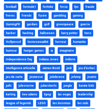
football
formule1
fortnite
forza
fps
fraude
freres
friends
fusée
gambling
gaming
GamingFR
gardien
golf
greenpeace
guerre
hacker
hacking
halloween
harry potter
hero
Hollywood
homosexualité
horreur
humanite
humour
hunger games
ia
imaginaire
Independence Day
Indiana Jones
indiens
intelligence articielle
James Bond
jedi
jeu d'échec
jeu de carte
jeunesse
jobdereve
johnny
jouets
juifs
julesverne
juliaroberts
jungle
karate kids
karting
kev adams
kpop
las vegas
leadership
league of legends
LEGO
les inconnus
les nuls