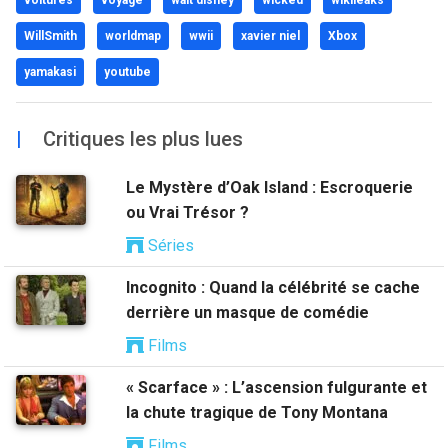
voitures
voyage
walt disney
wicked
wikileaks
WillSmith
worldmap
wwii
xavier niel
Xbox
yamakasi
youtube
|
Critiques les plus lues
Le Mystère d’Oak Island : Escroquerie
ou Vrai Trésor ?
Séries
Incognito : Quand la célébrité se cache
derrière un masque de comédie
Films
« Scarface » : L’ascension fulgurante et
la chute tragique de Tony Montana
Films