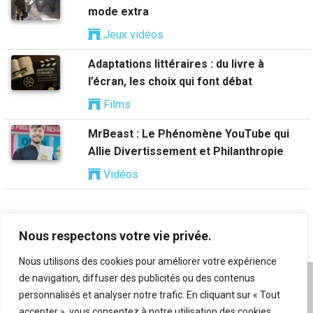
mode extra
Jeux vidéos
Adaptations littéraires : du livre à
l’écran, les choix qui font débat
Films
MrBeast : Le Phénomène YouTube qui
Allie Divertissement et Philanthropie
Vidéos
Nous respectons votre vie privée.
Nous utilisons des cookies pour améliorer votre expérience
de navigation, diffuser des publicités ou des contenus
A propos
|
Mentions légales
|
Conditions générales
personnalisés et analyser notre trafic. En cliquant sur « Tout
d’utilisation
|
Flux RSS
|
Nos auteurs
|
Archives
|
accepter », vous consentez à notre utilisation des cookies.