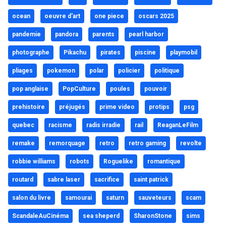
ocean
oeuvre d'art
one piece
oscars 2025
pandemie
pandora
parents
pearl harbor
photographe
Pikachu
pirates
piscine
playmobil
pliages
pokemon
polar
policier
politique
pop anglaise
PopCulture
poules
pouvoir
prehistoire
préjugés
prime video
protips
psg
quebec
racisme
radis irradie
rail
ReaganLeFilm
remake
remorquage
retro
retro gaming
revolte
robbie williams
robots
Roguelike
romantique
routard
sabre laser
sacrifice
saint patrick
salon du livre
samourai
saturn
sauveteurs
scam
ScandaleAuCinéma
sea sheperd
SharonStone
sims