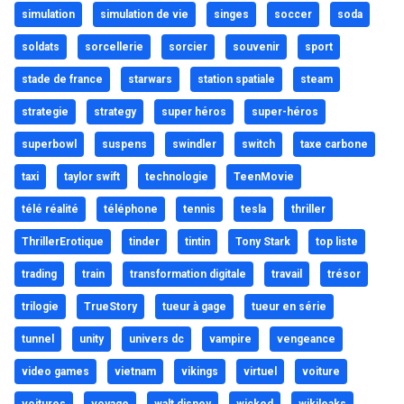
simulation
simulation de vie
singes
soccer
soda
soldats
sorcellerie
sorcier
souvenir
sport
stade de france
starwars
station spatiale
steam
strategie
strategy
super héros
super-héros
superbowl
suspens
swindler
switch
taxe carbone
taxi
taylor swift
technologie
TeenMovie
télé réalité
téléphone
tennis
tesla
thriller
ThrillerErotique
tinder
tintin
Tony Stark
top liste
trading
train
transformation digitale
travail
trésor
trilogie
TrueStory
tueur à gage
tueur en série
tunnel
unity
univers dc
vampire
vengeance
video games
vietnam
vikings
virtuel
voiture