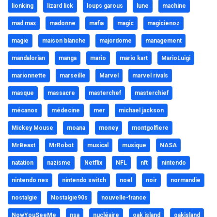
lionking
lizard lick
loups garous
lune
machine
mad max
madonne
mafia
magic
magicienoz
magie
maison blanche
majordome
management
mandalorian
manga
mario
mario kart
MarioLuigi
marionnette
marseille
Marvel
marvel rivals
masque
massacre
masterchef
masterchief
mécanos
médecine
mer
michael jackson
Mickey Mouse
moana
money
montgolfiere
MrBeast
MrRobot
musical
musique
NASA
natation
nazisme
Netflix
NFL
nft
nintendo
nintendo nes
nintendo switch
noel
noir
normandie
nostalgie
Nostalgie90s
nouvelle-france
NowYouSeeMe
nsa
nucléaire
oak island
oakisland