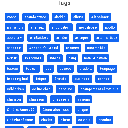
Tags
25ans
abandonware
aladdin
aliens
Alzheimer
animation
animaux
anticipation
apocalypse
apollo
apple tv+
ArcRaiders
armée
arnaque
arts martiaux
assassin
Assassin's Creed
astuces
automobile
avatar
aventures
avions
bang
bataille navale
bateau
batman
bea
bourse
bradpitt
braquage
breaking bad
brique
Brotato
business
cannes
célébrités
celine dion
censure
changement climatique
chanson
chasseur
chevaliers
cinéma
CinémaAnnes90
CinemaIconique
cirque
CitéPhocéenne
clavier
climat
colonie
combat