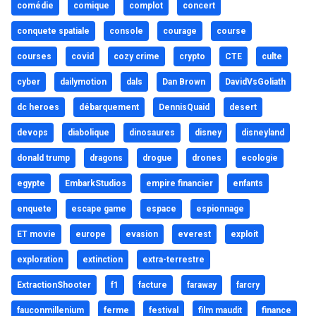
comédie
comique
complot
concert
conquete spatiale
console
courage
course
courses
covid
cozy crime
crypto
CTE
culte
cyber
dailymotion
dals
Dan Brown
DavidVsGoliath
dc heroes
débarquement
DennisQuaid
desert
devops
diabolique
dinosaures
disney
disneyland
donald trump
dragons
drogue
drones
ecologie
egypte
EmbarkStudios
empire financier
enfants
enquete
escape game
espace
espionnage
ET movie
europe
evasion
everest
exploit
exploration
extinction
extra-terrestre
ExtractionShooter
f1
facture
faraway
farcry
fauconmillenium
ferme
festival
film maudit
finance